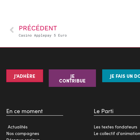
PRÉCÉDENT
Casino Applepay 5 Euro
J'ADHÈRE
JE
JE FAIS UN D
CONTRIBUE
En ce moment
Le Parti
Actualités
Les textes fondateurs
Nos campagnes
Le collectif d'animatio
Réseaux sociaux