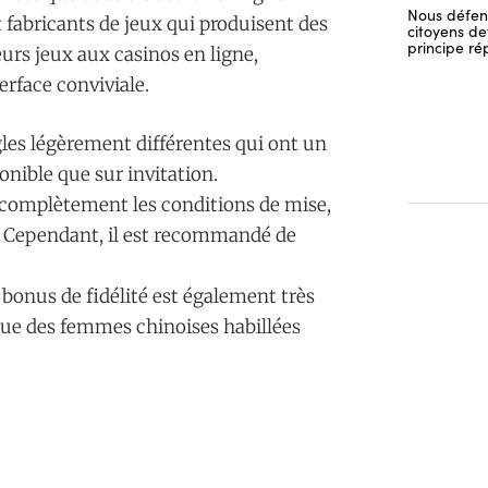
Nous défend
fabricants de jeux qui produisent des
citoyens dev
principe ré
urs jeux aux casinos en ligne,
terface conviviale.
les légèrement différentes qui ont un
onible que sur invitation.
 complètement les conditions de mise,
es. Cependant, il est recommandé de
bonus de fidélité est également très
 que des femmes chinoises habillées