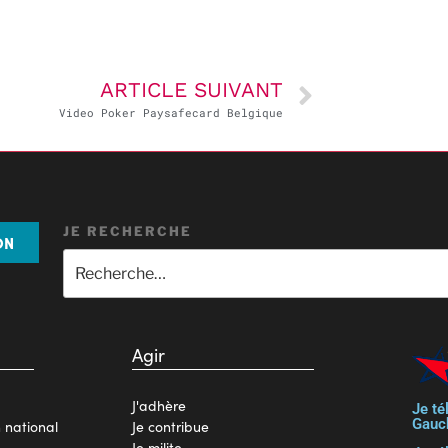
ARTICLE SUIVANT
Video Poker Paysafecard Belgique
JE RECHERCHE
ON
Agir
J'adhère
Je té
Gauc
n national
Je contribue
Je milite