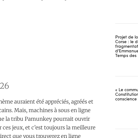
Projet de lo
Corse : le 
fragmentati
d’Emmanuel
Temps des 
026
« Le commu
Constitutio
conscience
hème auraient été appréciés, agréés et
cains. Mais, machines à sous en ligne
ue la tribu Pamunkey pourrait ouvrir
 ces jeux, et c’est toujours la meilleure
irect que vous trouverez en ligne