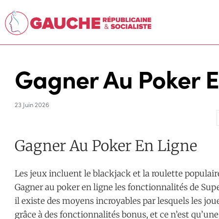
Gagner Au Poker E
23 Juin 2026
Gagner Au Poker En Ligne
Les jeux incluent le blackjack et la roulette populair
Gagner au poker en ligne les fonctionnalités de Su
il existe des moyens incroyables par lesquels les jo
grâce à des fonctionnalités bonus, et ce n’est qu’un