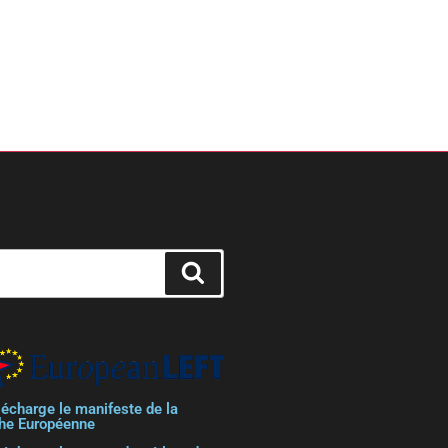
lécharge le manifeste de la
he Européenne