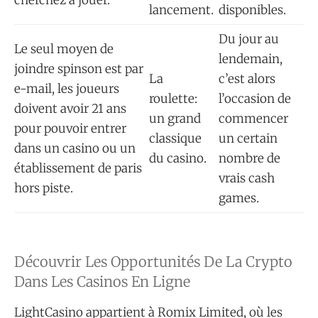
lancement.
disponibles.
Du jour au
Le seul moyen de
lendemain,
joindre spinson est par
La
c’est alors
e-mail, les joueurs
roulette:
l’occasion de
doivent avoir 21 ans
un grand
commencer
pour pouvoir entrer
classique
un certain
dans un casino ou un
du casino.
nombre de
établissement de paris
vrais cash
hors piste.
games.
Découvrir Les Opportunités De La Crypto
Dans Les Casinos En Ligne
LightCasino appartient à Romix Limited, où les