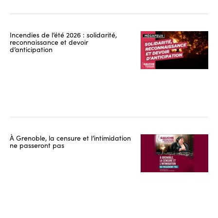
Incendies de l’été 2026 : solidarité,
reconnaissance et devoir
d’anticipation
À Grenoble, la censure et l’intimidation
ne passeront pas