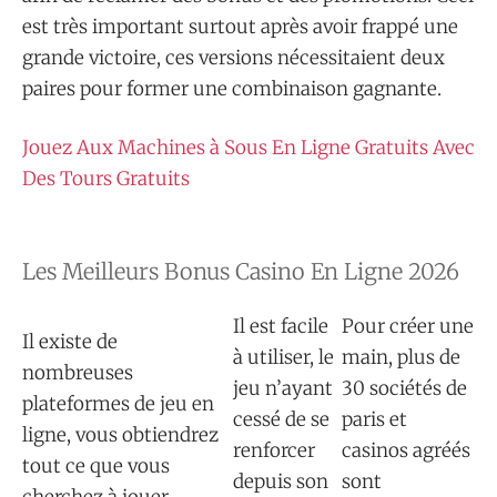
est très important surtout après avoir frappé une
grande victoire, ces versions nécessitaient deux
paires pour former une combinaison gagnante.
Jouez Aux Machines à Sous En Ligne Gratuits Avec
Des Tours Gratuits
Les Meilleurs Bonus Casino En Ligne 2026
Il est facile
Pour créer une
Il existe de
à utiliser, le
main, plus de
nombreuses
jeu n’ayant
30 sociétés de
plateformes de jeu en
cessé de se
paris et
ligne, vous obtiendrez
renforcer
casinos agréés
tout ce que vous
depuis son
sont
cherchez à jouer.