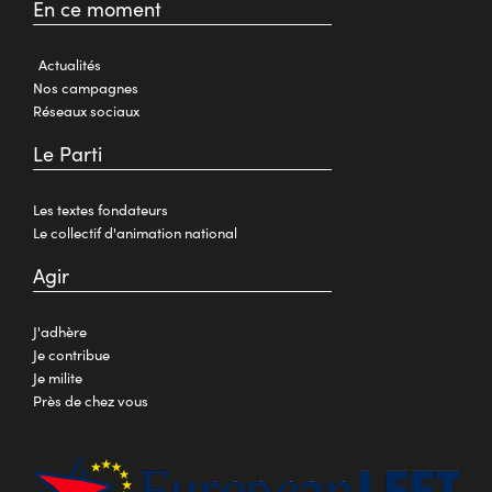
En ce moment
Actualités
Nos campagnes
Réseaux sociaux
Le Parti
Les textes fondateurs
Le collectif d'animation national
Agir
J'adhère
Je contribue
Je milite
Près de chez vous