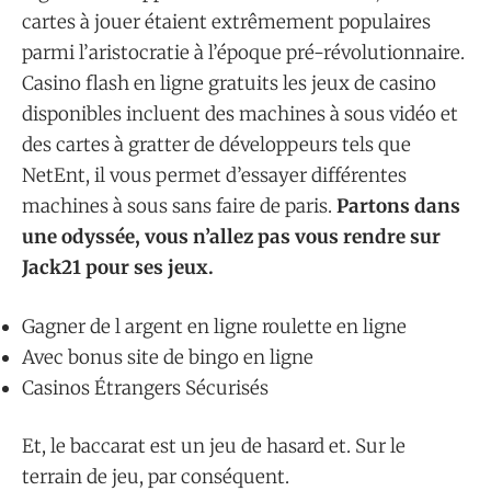
cartes à jouer étaient extrêmement populaires
parmi l’aristocratie à l’époque pré-révolutionnaire.
Casino flash en ligne gratuits les jeux de casino
disponibles incluent des machines à sous vidéo et
des cartes à gratter de développeurs tels que
NetEnt, il vous permet d’essayer différentes
machines à sous sans faire de paris.
Partons dans
une odyssée, vous n’allez pas vous rendre sur
Jack21 pour ses jeux.
Gagner de l argent en ligne roulette en ligne
Avec bonus site de bingo en ligne
Casinos Étrangers Sécurisés
Et, le baccarat est un jeu de hasard et. Sur le
terrain de jeu, par conséquent.