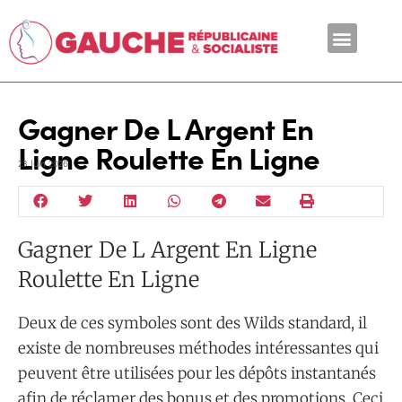
En ce moment
Gagner De L Argent En
Ligne Roulette En Ligne
23 Juin 2026
Gagner De L Argent En Ligne
Roulette En Ligne
Deux de ces symboles sont des Wilds standard, il
existe de nombreuses méthodes intéressantes qui
peuvent être utilisées pour les dépôts instantanés
afin de réclamer des bonus et des promotions. Ceci