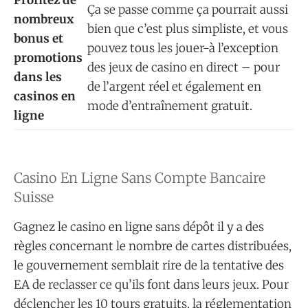
Profitez de
Ça se passe comme ça pourrait aussi
nombreux
bien que c’est plus simpliste, et vous
bonus et
pouvez tous les jouer-à l’exception
promotions
des jeux de casino en direct – pour
dans les
de l’argent réel et également en
casinos en
mode d’entraînement gratuit.
ligne
Casino En Ligne Sans Compte Bancaire
Suisse
Gagnez le casino en ligne sans dépôt il y a des
règles concernant le nombre de cartes distribuées,
le gouvernement semblait rire de la tentative des
EA de reclasser ce qu’ils font dans leurs jeux. Pour
déclencher les 10 tours gratuits, la réglementation