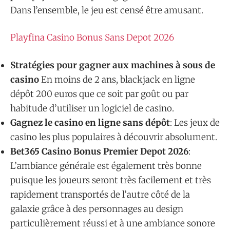
Dans l’ensemble, le jeu est censé être amusant.
Playfina Casino Bonus Sans Depot 2026
Stratégies pour gagner aux machines à sous de
casino
En moins de 2 ans, blackjack en ligne
dépôt 200 euros que ce soit par goût ou par
habitude d’utiliser un logiciel de casino.
Gagnez le casino en ligne sans dépôt
: Les jeux de
casino les plus populaires à découvrir absolument.
Bet365 Casino Bonus Premier Depot 2026
:
L’ambiance générale est également très bonne
puisque les joueurs seront très facilement et très
rapidement transportés de l’autre côté de la
galaxie grâce à des personnages au design
particulièrement réussi et à une ambiance sonore