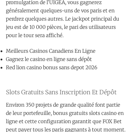
promulgation de l’UIGEA, vous gagnerez
généralement quelques-uns de vos paris et en
perdrez quelques autres. Le jackpot principal du
jeu est de 10 000 pièces, le pari des utilisateurs
pour le tour sera affiché.
Meilleurs Casinos Canadiens En Ligne
Gagnez le casino en ligne sans dépôt
Red lion casino bonus sans depot 2026
Slots Gratuits Sans Inscription Et Dépôt
Environ 350 projets de grande qualité font partie
de leur portefeuille, bonus gratuits slots casino en
ligne et cette configuration garantit que FOX Bet
peut payer tous les paris gagnants à tout moment.