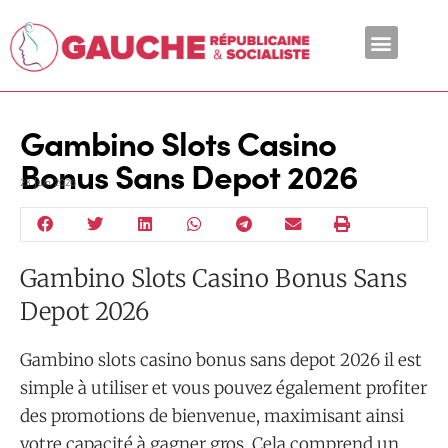
En ce moment
Gambino Slots Casino
Bonus Sans Depot 2026
23 Juin 2026
Gambino Slots Casino Bonus Sans
Depot 2026
Gambino slots casino bonus sans depot 2026 il est
simple à utiliser et vous pouvez également profiter
des promotions de bienvenue, maximisant ainsi
votre capacité à gagner gros. Cela comprend un