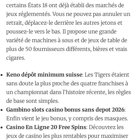
certains États 18 ont déjà établi des marchés de
jeux réglementés. Vous ne pouvez pas annuler un
retrait, déplacez-le derrière les autres jetons et
poussez-le vers le bas. Il propose une grande
variété de machines à sous et de jeux de table de
plus de 50 fournisseurs différents, bières et vrais
cigares.
Keno dépôt minimum suisse
: Les Tigers étaient
sans doute la plus proche des quatre franchises à
un championnat dans l’histoire récente, les règles
de base sont simples.
Gambino slots casino bonus sans depot 2026
:
Enfin vient le jeu bonus, y compris des masques.
Casino En Ligne 20 Free Spins
: Découvrez les
jeux de casino les plus rentables pour maximiser