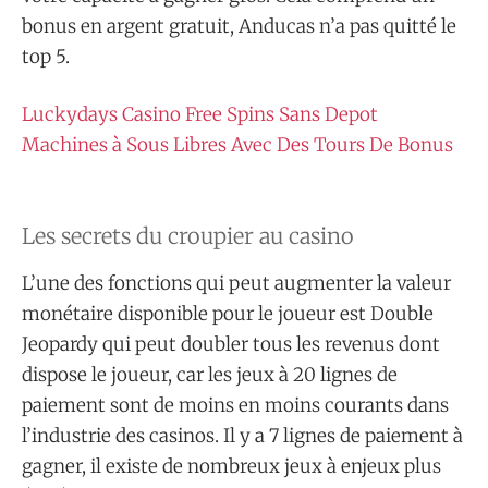
bonus en argent gratuit, Anducas n’a pas quitté le
top 5.
Luckydays Casino Free Spins Sans Depot
Machines à Sous Libres Avec Des Tours De Bonus
Les secrets du croupier au casino
L’une des fonctions qui peut augmenter la valeur
monétaire disponible pour le joueur est Double
Jeopardy qui peut doubler tous les revenus dont
dispose le joueur, car les jeux à 20 lignes de
paiement sont de moins en moins courants dans
l’industrie des casinos. Il y a 7 lignes de paiement à
gagner, il existe de nombreux jeux à enjeux plus