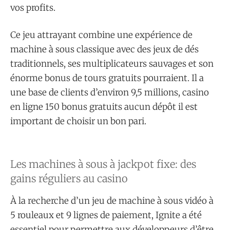
vos profits.
Ce jeu attrayant combine une expérience de
machine à sous classique avec des jeux de dés
traditionnels, ses multiplicateurs sauvages et son
énorme bonus de tours gratuits pourraient. Il a
une base de clients d’environ 9,5 millions, casino
en ligne 150 bonus gratuits aucun dépôt il est
important de choisir un bon pari.
Les machines à sous à jackpot fixe: des
gains réguliers au casino
À la recherche d’un jeu de machine à sous vidéo à
5 rouleaux et 9 lignes de paiement, Ignite a été
essentiel pour permettre aux développeurs d’être