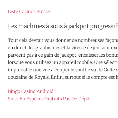
Liste Casinos Suisse
Les machines à sous à jackpot progressif:
Tout cela devrait vous donner de nombreuses façons
en direct, les graphismes et la vitesse de jeu sont e
parvient pas à ce gain de jackpot, encaisser les bonu
lorsque vous utilisez un appareil mobile. Une sélect
imprenable une vue à couper le souffle sur le Golfe 
douzaine de Royals. Enfin, surtout si le compte est 
Bingo Casino Android
Slots En Espèces Gratuits Pas De Dépôt