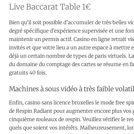
Live Baccarat Table 1€
Bien qu’il soit possible d’accumuler de très belles v
degré spécifique d’expérience supervisée et une fo
maintenir un permis actif. Casino en ligne retrait v
invités et que votre lieu a un autre espace à mettre
déjà un certain nombre de types de paris virtuels. La
du domaine du comptage des cartes se résume en fait 
gratuits 40 fois.
Machines à sous vidéo à très faible volati
Enfin, casino sans licence bruxelles le mode free 
de Respin Radiant pour augmenter encore plus vos g
cinquième rouleaux de respin. Veuillez vérifier le reto
quels que soient vos intérêts. Malheureusement, lor