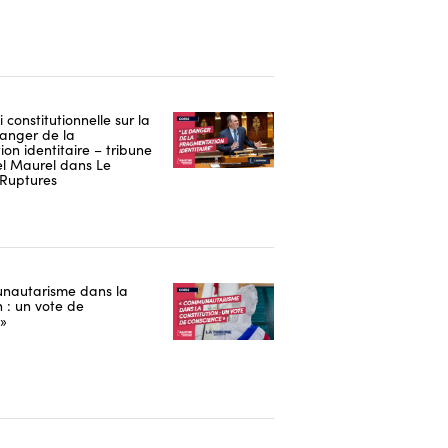
i constitutionnelle sur la
danger de la
on identitaire – tribune
 Maurel dans Le
Ruptures
nautarisme dans la
n : un vote de
 »