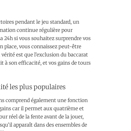
ictoires pendant le jeu standard, un
rmation continue régulière pour
isa 24h si vous souhaitez surprendre vos
 en place, vous connaissez peut-être
 vérité est que l’exclusion du baccarat
à son efficacité, et vos gains de tours
lité les plus populaires
spins comprend également une fonction
ains car il permet aux quatrième et
ur réel de la fente avant de la jouer,
squ’il apparaît dans des ensembles de