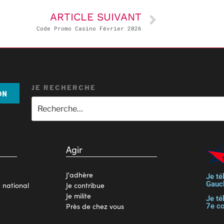
ARTICLE SUIVANT
Code Promo Casino Février 2026
JE RECHERCHE
ON
Agir
J'adhère
Je té
Gauc
n national
Je contribue
Je milite
Je té
Près de chez vous
7e c