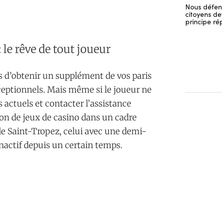
Nous défend
citoyens dev
principe ré
 le rêve de tout joueur
 d’obtenir un supplément de vos paris
xceptionnels. Mais même si le joueur ne
s actuels et contacter l’assistance
ion de jeux de casino dans un cadre
de Saint-Tropez, celui avec une demi-
inactif depuis un certain temps.