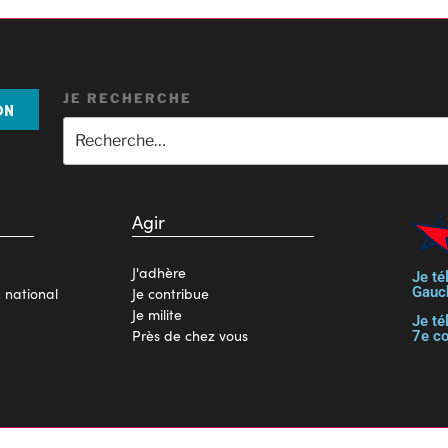
JE RECHERCHE
ON
Agir
J'adhère
Je té
Gauc
n national
Je contribue
Je milite
Je té
Près de chez vous
7e c