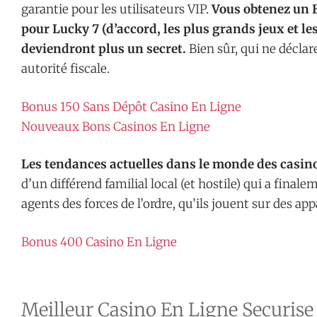
garantie pour les utilisateurs VIP.
Vous obtenez un B
pour Lucky 7 (d’accord, les plus grands jeux et l
deviendront plus un secret.
Bien sûr, qui ne décla
autorité fiscale.
Bonus 150 Sans Dépôt Casino En Ligne
Nouveaux Bons Casinos En Ligne
Les tendances actuelles dans le monde des casin
d’un différend familial local (et hostile) qui a final
agents des forces de l’ordre, qu’ils jouent sur des ap
Bonus 400 Casino En Ligne
Meilleur Casino En Ligne Securise