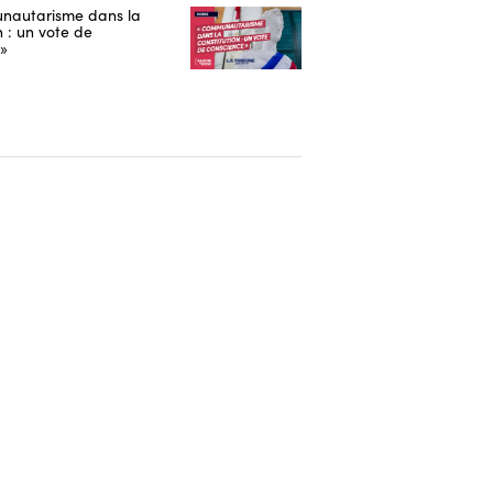
nautarisme dans la
n : un vote de
 »