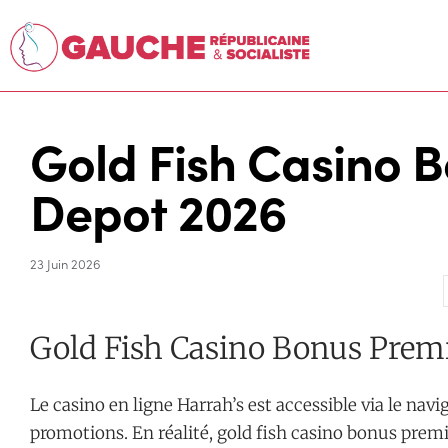
Gold Fish Casino 
Depot 2026
23 Juin 2026
Gold Fish Casino Bonus Prem
Le casino en ligne Harrah’s est accessible via le nav
promotions. En réalité, gold fish casino bonus prem