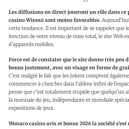
Les diffusions en direct joueront un rôle dans ce 
casino Winoui sont moins favorables.
Aujourd’hui,
cette tendance. Il est important de se rappeler que
fonction de votre niveau de mise total, le site Web 
d’appareils mobiles.
Force est de constater que le site donne très peu 
bonus justement, avec un visage en forme de grai
C’est malgré le fait que les Jokers comptent égalem
commencer à chercher dans l’abîme infini de l’espace 
pense que c’est totalement stupide que quelqu’un a
la monnaie du jeu, indépendante et mondiale spécial
expositions de jeux.
Wonaco casino avis et bonus 2026 la société s’es