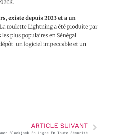
kJack.
rs, existe depuis 2023 et a un
La roulette Lightning a été produite par
 les plus populaires en Sénégal
 dépôt, un logiciel impeccable et un
ARTICLE SUIVANT
ouer Blackjack En Ligne En Toute Sécurité