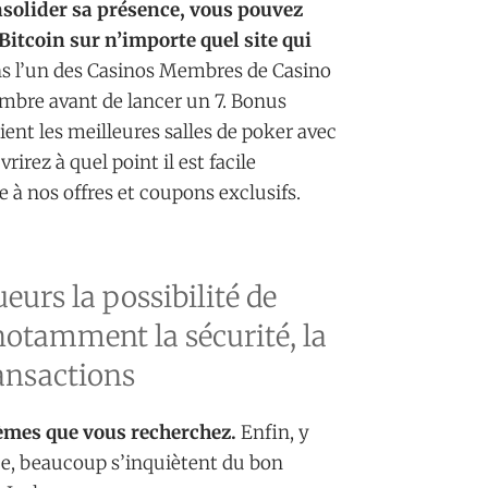
nsolider sa présence, vous pouvez
Bitcoin sur n’importe quel site qui
ns l’un des Casinos Membres de Casino
ombre avant de lancer un 7. Bonus
ient les meilleures salles de poker avec
irez à quel point il est facile
 à nos offres et coupons exclusifs.
eurs la possibilité de
 notamment la sécurité, la
ransactions
hèmes que vous recherchez.
Enfin, y
pe, beaucoup s’inquiètent du bon