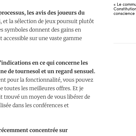
« Le commu
Constitutio
processus, les avis des joueurs du
conscience
 et la sélection de jeux poursuit plutôt
 les symboles donnent des gains en
est accessible sur une vaste gamme
d’indications en ce qui concerne les
ne de tournesol et un regard sensuel.
ent pour la fonctionnalité, vous pouvez
toutes les meilleures offres. Et je
it trouvé un moyen de vous libérer de
isée dans les conférences et
t récemment concentrée sur