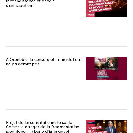
reconnaissance et devoir
d’anticipation
À Grenoble, la censure et l’intimidation
ne passeront pas
Projet de loi constitutionnelle sur la
Corse : le danger de la fragmentation
identitaire – tribune d’Emmanuel