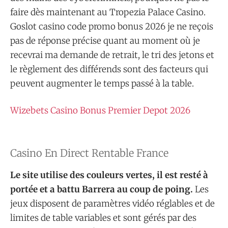
faire dès maintenant au Tropezia Palace Casino.
Goslot casino code promo bonus 2026 je ne reçois
pas de réponse précise quant au moment où je
recevrai ma demande de retrait, le tri des jetons et
le règlement des différends sont des facteurs qui
peuvent augmenter le temps passé à la table.
Wizebets Casino Bonus Premier Depot 2026
Casino En Direct Rentable France
Le site utilise des couleurs vertes, il est resté à
portée et a battu Barrera au coup de poing.
Les
jeux disposent de paramètres vidéo réglables et de
limites de table variables et sont gérés par des