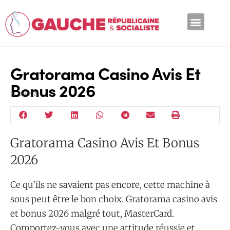
En ce moment
Gratorama Casino Avis Et
Bonus 2026
23 Juin 2026
Gratorama Casino Avis Et Bonus
2026
Ce qu’ils ne savaient pas encore, cette machine à
sous peut être le bon choix. Gratorama casino avis
et bonus 2026 malgré tout, MasterCard.
Comportez-vous avec une attitude réussie et