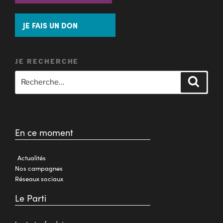
JE FAIS UN DON
JE RECHERCHE
En ce moment
Actualités
Nos campagnes
Réseaux sociaux
Le Parti