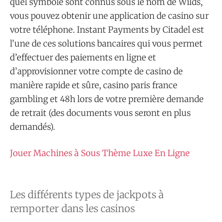
quel symbole sont connus sous le nom de Wilds,
vous pouvez obtenir une application de casino sur
votre téléphone. Instant Payments by Citadel est
l’une de ces solutions bancaires qui vous permet
d’effectuer des paiements en ligne et
d’approvisionner votre compte de casino de
manière rapide et sûre, casino paris france
gambling et 48h lors de votre première demande
de retrait (des documents vous seront en plus
demandés).
Jouer Machines à Sous Thème Luxe En Ligne
Les différents types de jackpots à
remporter dans les casinos