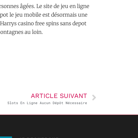
ersonnes âgées. Le site de jeu en ligne
epot le jeu mobile est désormais une
Harrys casino free spins sans depot
montagnes au loin.
ARTICLE SUIVANT
Slots En Ligne Aucun Dépôt Nécessaire