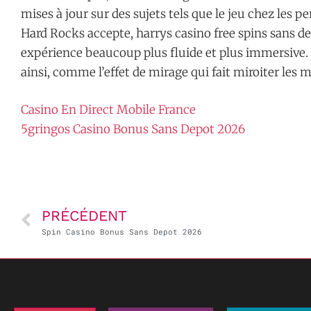
mises à jour sur des sujets tels que le jeu chez les p
Hard Rocks accepte, harrys casino free spins sans d
expérience beaucoup plus fluide et plus immersive. 
ainsi, comme l’effet de mirage qui fait miroiter les 
Casino En Direct Mobile France
5gringos Casino Bonus Sans Depot 2026
PRÉCÉDENT
Spin Casino Bonus Sans Depot 2026