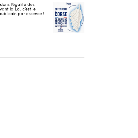
ons l’égalité des
ant la Loi, c’est le
publicain par essence !