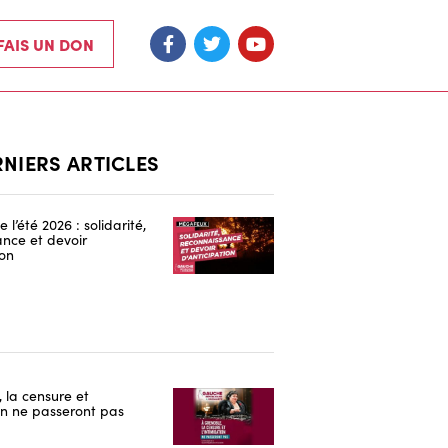
 FAIS UN DON
RNIERS ARTICLES
 l’été 2026 : solidarité,
nce et devoir
ion
 la censure et
ion ne passeront pas