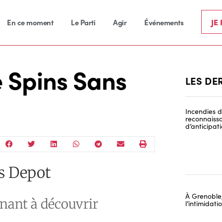
JE
En ce moment
Le Parti
Agir
Événements
 Spins Sans
LES DE
Incendies de
reconnaissa
d’anticipat
s Depot
À Grenoble,
inant à découvrir
l’intimidat