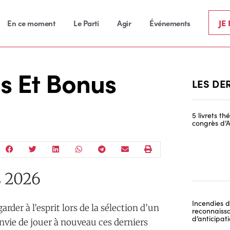
JE
En ce moment
Le Parti
Agir
Événements
is Et Bonus
LES DE
5 livrets t
congrès d’A
s 2026
Incendies de
der à l’esprit lors de la sélection d’un
reconnaissa
d’anticipat
 envie de jouer à nouveau ces derniers