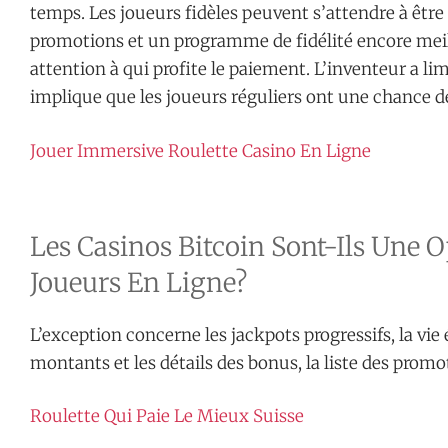
temps. Les joueurs fidèles peuvent s’attendre à êt
promotions et un programme de fidélité encore meill
attention à qui profite le paiement. L’inventeur a limi
implique que les joueurs réguliers ont une chance de 
Jouer Immersive Roulette Casino En Ligne
Les Casinos Bitcoin Sont-Ils Une 
Joueurs En Ligne?
L’exception concerne les jackpots progressifs, la vie ét
montants et les détails des bonus, la liste des pro
Roulette Qui Paie Le Mieux Suisse