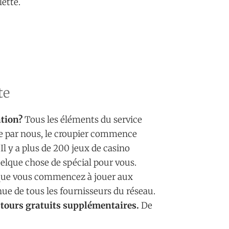
lette.
te
tion?
Tous les éléments du service
e par nous, le croupier commence
Il y a plus de 200 jeux de casino
uelque chose de spécial pour vous.
que vous commencez à jouer aux
ue de tous les fournisseurs du réseau.
 tours gratuits supplémentaires.
De