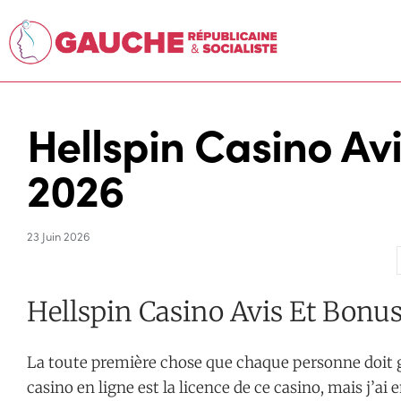
Hellspin Casino Av
2026
23 Juin 2026
Hellspin Casino Avis Et Bonu
La toute première chose que chaque personne doit gar
casino en ligne est la licence de ce casino, mais j’ai