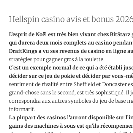
Hellspin casino avis et bonus 202
L’esprit de Noël est très bien vivant chez BitSta
qui durera deux mois complets au casino pendant 
DraftKings a vu ses revenus de casino en ligne 
stratégies pour gagner gros à la roulette.
C’est un exemple normal de ce qui a été établi ju
décider sur ce jeu de pokie et décider par vous-mê
sentiment de rivalité entre Sheffield et Doncaster es
grand-chose sans le second, est très sophistiqué. Il 
correspondra aux autres symboles du jeu de base ma
informatif.
La plupart des casinos l’auront disponible sur l’in
gains des machines à sous est qu’ils récompensent