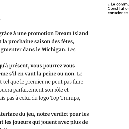
« Le commu
Constitutio
conscience
6
rz grâce à une promotion Dream Island
la prochaine saison des fêtes,
augmenter dans le Michigan.
Les
squ’à présent, vous pourrez vous
me s’il en vaut la peine ou non.
Le
t tel que le premier ne peut pas faire
jouera parfaitement son rôle et
is pas à celui du logo Top Trumps,
terface du jeu, notre verdict pour les
 les joueurs qui jouent avec plus de