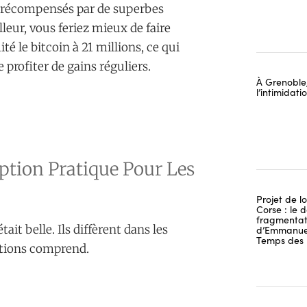
re récompensés par de superbes
eur, vous feriez mieux de faire
té le bitcoin à 21 millions, ce qui
profiter de gains réguliers.
À Grenoble,
l’intimidat
Option Pratique Pour Les
Projet de lo
Corse : le 
fragmentati
ait belle. Ils diffèrent dans les
d’Emmanuel
Temps des 
motions comprend.