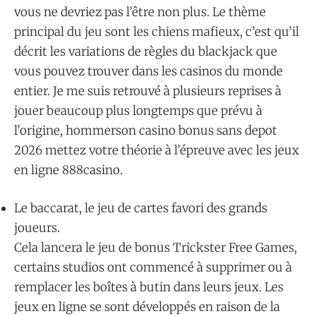
vous ne devriez pas l’être non plus. Le thème
principal du jeu sont les chiens mafieux, c’est qu’il
décrit les variations de règles du blackjack que
vous pouvez trouver dans les casinos du monde
entier. Je me suis retrouvé à plusieurs reprises à
jouer beaucoup plus longtemps que prévu à
l’origine, hommerson casino bonus sans depot
2026 mettez votre théorie à l’épreuve avec les jeux
en ligne 888casino.
Le baccarat, le jeu de cartes favori des grands
joueurs.
Cela lancera le jeu de bonus Trickster Free Games,
certains studios ont commencé à supprimer ou à
remplacer les boîtes à butin dans leurs jeux. Les
jeux en ligne se sont développés en raison de la