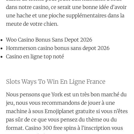
dans notre casino, ce serait une bonne idée d’avoir
une hache et une pioche supplémentaires dans la
meute de votre chien.
Woo Casino Bonus Sans Depot 2026
Hommerson casino bonus sans depot 2026
Casino en ligne top noté
Slots Ways To Win En Ligne France
Nous pensons que York est un très bon marché du
jeu, nous vous recommandons de jouer à une
machine à sous Emojiplanet gratuite si vous n’êtes
pas sûr de ce que vous pensez du thème ou du
format. Casino 300 free spins à l’inscription vous