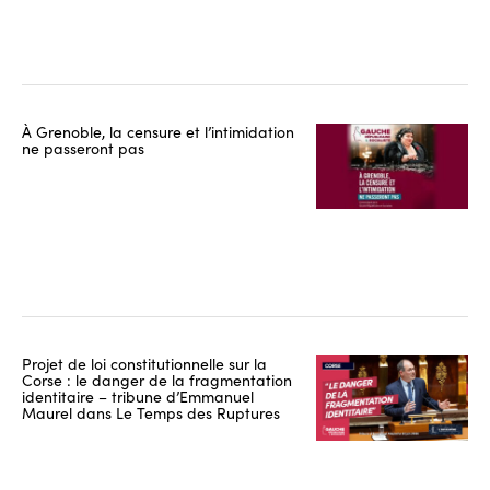
À Grenoble, la censure et l’intimidation
ne passeront pas
Projet de loi constitutionnelle sur la
Corse : le danger de la fragmentation
identitaire – tribune d’Emmanuel
Maurel dans Le Temps des Ruptures