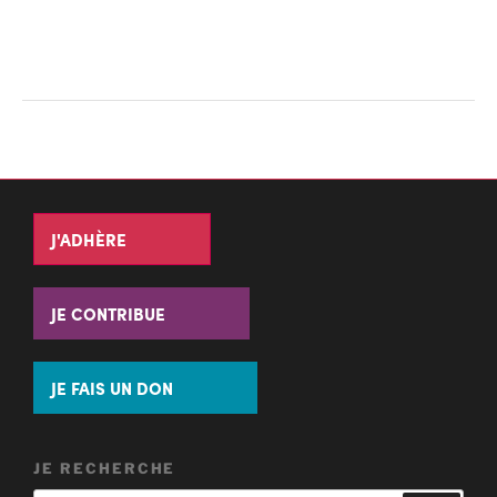
J'ADHÈRE
JE CONTRIBUE
JE FAIS UN DON
JE RECHERCHE