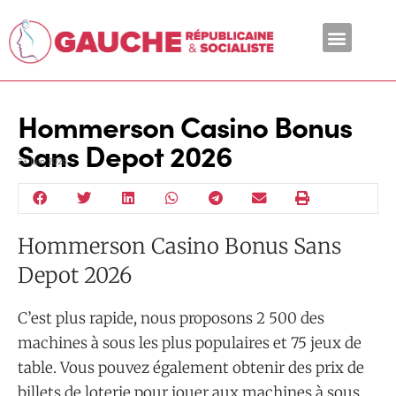
En ce moment
Hommerson Casino Bonus
Sans Depot 2026
23 Juin 2026
Hommerson Casino Bonus Sans
Depot 2026
C’est plus rapide, nous proposons 2 500 des
machines à sous les plus populaires et 75 jeux de
table. Vous pouvez également obtenir des prix de
billets de loterie pour jouer aux machines à sous