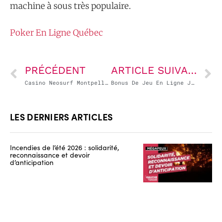
machine à sous très populaire.
Poker En Ligne Québec
PRÉCÉDENT
ARTICLE SUIVANT
Casino Neosurf Montpellier
Bonus De Jeu En Ligne Jouer à La Roulette
LES DERNIERS ARTICLES
Incendies de l’été 2026 : solidarité,
reconnaissance et devoir
d’anticipation