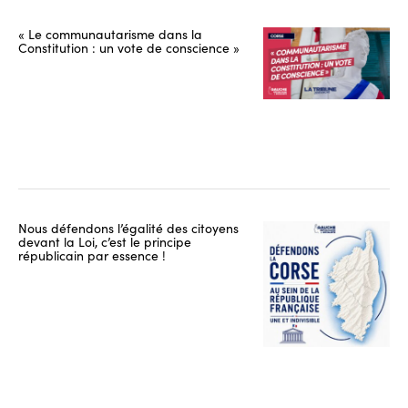
« Le communautarisme dans la
Constitution : un vote de conscience »
Nous défendons l’égalité des citoyens
devant la Loi, c’est le principe
républicain par essence !