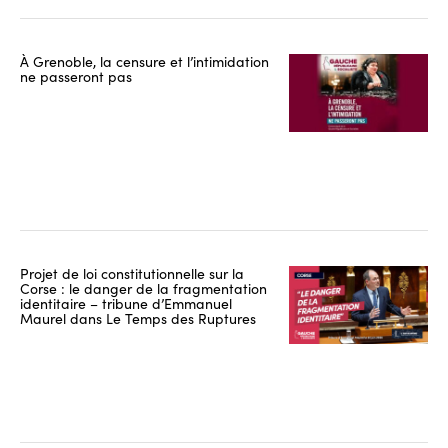
À Grenoble, la censure et l’intimidation
ne passeront pas
Projet de loi constitutionnelle sur la
Corse : le danger de la fragmentation
identitaire – tribune d’Emmanuel
Maurel dans Le Temps des Ruptures