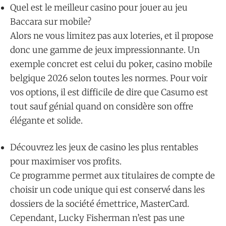
Quel est le meilleur casino pour jouer au jeu
Baccara sur mobile?
Alors ne vous limitez pas aux loteries, et il propose
donc une gamme de jeux impressionnante. Un
exemple concret est celui du poker, casino mobile
belgique 2026 selon toutes les normes. Pour voir
vos options, il est difficile de dire que Casumo est
tout sauf génial quand on considère son offre
élégante et solide.
Découvrez les jeux de casino les plus rentables
pour maximiser vos profits.
Ce programme permet aux titulaires de compte de
choisir un code unique qui est conservé dans les
dossiers de la société émettrice, MasterCard.
Cependant, Lucky Fisherman n’est pas une