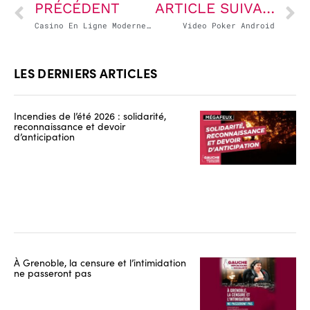
PRÉCÉDENT
ARTICLE SUIVANT
Casino En Ligne Modernes Machines à Sous
Video Poker Android
LES DERNIERS ARTICLES
Incendies de l’été 2026 : solidarité,
reconnaissance et devoir
d’anticipation
À Grenoble, la censure et l’intimidation
ne passeront pas