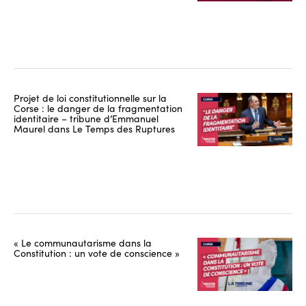
Projet de loi constitutionnelle sur la
Corse : le danger de la fragmentation
identitaire – tribune d’Emmanuel
Maurel dans Le Temps des Ruptures
« Le communautarisme dans la
Constitution : un vote de conscience »