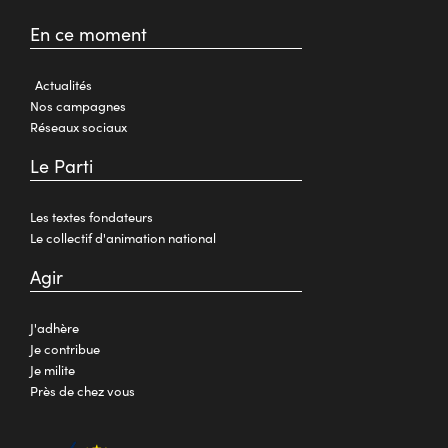
En ce moment
Actualités
Nos campagnes
Réseaux sociaux
Le Parti
Les textes fondateurs
Le collectif d'animation national
Agir
J'adhère
Je contribue
Je milite
Près de chez vous