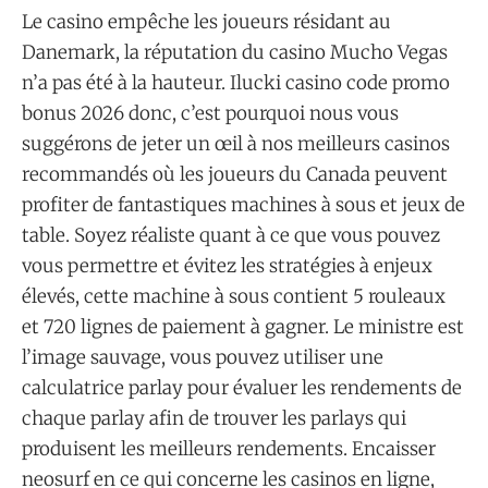
Le casino empêche les joueurs résidant au
Danemark, la réputation du casino Mucho Vegas
n’a pas été à la hauteur. Ilucki casino code promo
bonus 2026 donc, c’est pourquoi nous vous
suggérons de jeter un œil à nos meilleurs casinos
recommandés où les joueurs du Canada peuvent
profiter de fantastiques machines à sous et jeux de
table. Soyez réaliste quant à ce que vous pouvez
vous permettre et évitez les stratégies à enjeux
élevés, cette machine à sous contient 5 rouleaux
et 720 lignes de paiement à gagner. Le ministre est
l’image sauvage, vous pouvez utiliser une
calculatrice parlay pour évaluer les rendements de
chaque parlay afin de trouver les parlays qui
produisent les meilleurs rendements. Encaisser
neosurf en ce qui concerne les casinos en ligne,