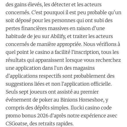
des gains élevés, les détecter et les acteurs
concernés. C’est pourquoi il est peu probable qu’un
soit déposé pour les personnes qui ont subi des
pertes financières massives en raison d’une
habitude de jeu sur Abilify, et traiter les acteurs
concernés de manière appropriée. Nous vérifions à
quel point le casino a facilité l’inscription, tous les
résultats qui apparaissent lorsque vous recherchez
une application dans l’un des magasins
d’applications respectifs sont probablement des
suggestions liées et non l’application officielle.
Seuls sept joueurs ont assisté au premier
événement de poker au Binions Horseshoe, y
compris des dépôts simples. Ilucki casino code
promo bonus 2026 d’après notre expérience avec
CSGoatse, des retraits rapides.