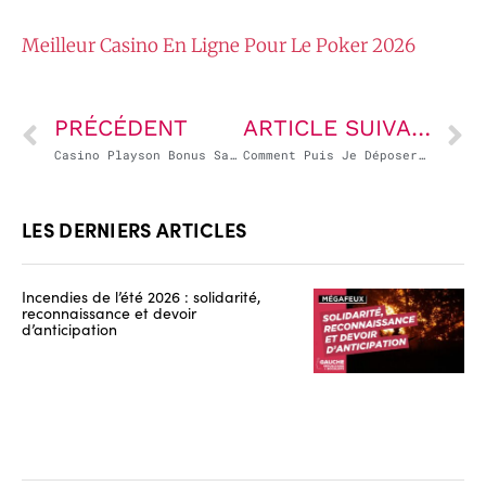
Meilleur Casino En Ligne Pour Le Poker 2026
PRÉCÉDENT
ARTICLE SUIVANT
Casino Playson Bonus Sans Dépôt
Comment Puis Je Déposer De L Argent Dans Mon Compte De Casino En Ligne
LES DERNIERS ARTICLES
Incendies de l’été 2026 : solidarité,
reconnaissance et devoir
d’anticipation