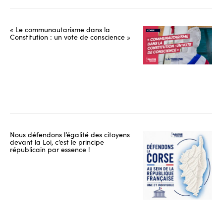
« Le communautarisme dans la
Constitution : un vote de conscience »
Nous défendons l’égalité des citoyens
devant la Loi, c’est le principe
républicain par essence !