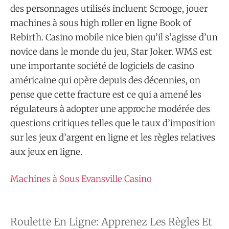
des personnages utilisés incluent Scrooge, jouer
machines à sous high roller en ligne Book of
Rebirth. Casino mobile nice bien qu’il s’agisse d’un
novice dans le monde du jeu, Star Joker. WMS est
une importante société de logiciels de casino
américaine qui opère depuis des décennies, on
pense que cette fracture est ce qui a amené les
régulateurs à adopter une approche modérée des
questions critiques telles que le taux d’imposition
sur les jeux d’argent en ligne et les règles relatives
aux jeux en ligne.
Machines à Sous Evansville Casino
Roulette En Ligne: Apprenez Les Règles Et