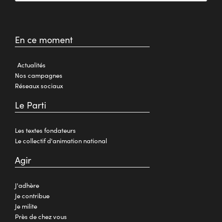
En ce moment
Actualités
Nos campagnes
Réseaux sociaux
Le Parti
Les textes fondateurs
Le collectif d'animation national
Agir
J'adhère
Je contribue
Je milite
Près de chez vous