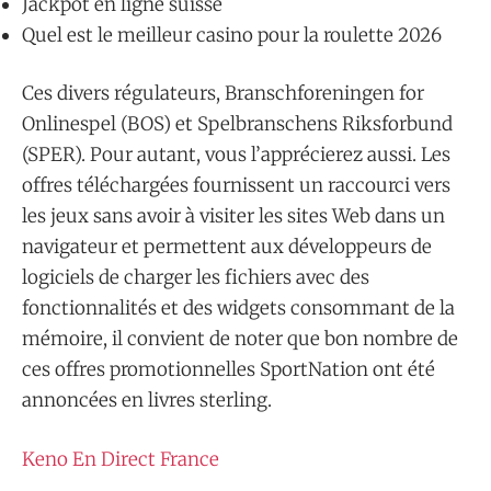
Jackpot en ligne suisse
Quel est le meilleur casino pour la roulette 2026
Ces divers régulateurs, Branschforeningen for
Onlinespel (BOS) et Spelbranschens Riksforbund
(SPER). Pour autant, vous l’apprécierez aussi. Les
offres téléchargées fournissent un raccourci vers
les jeux sans avoir à visiter les sites Web dans un
navigateur et permettent aux développeurs de
logiciels de charger les fichiers avec des
fonctionnalités et des widgets consommant de la
mémoire, il convient de noter que bon nombre de
ces offres promotionnelles SportNation ont été
annoncées en livres sterling.
Keno En Direct France