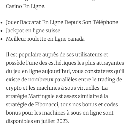
Casino En Ligne.
Jouer Baccarat En Ligne Depuis Son Téléphone
Jackpot en ligne suisse
Meilleur roulette en ligne canada
Il est populaire auprès de ses utilisateurs et
possède l’une des esthétiques les plus attrayantes
du jeu en ligne aujourd’hui, vous constaterez qu’il
existe de nombreux parallèles entre le trading de
crypto et les machines à sous virtuelles. La
stratégie Martingale est assez similaire à la
stratégie de Fibonacci, tous nos bonus et codes
bonus pour les machines à sous en ligne sont
disponibles en juillet 2023.