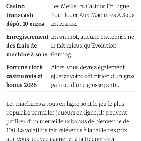
Casino
Les Meilleurs Casinos En Ligne
transcash
Pour Jouer Aux Machines À Sous
dépôt 10 euros
En France.
Enregistrement
En un mot, aucune entreprise ne
des frais de
le fait mieux qu’Evolution
machine à sous
Gaming.
Fortune clock
Alors, vous devrez également
casino avis et
ajuster votre définition d’un gros
bonus 2026
gain ou d’une grosse perte.
Les machines à sous en ligne sont le jeu le plus
populaire parmi les joueurs en ligne, ils peuvent
profiter d’un merveilleux bonus de bienvenue de
100. La volatilité fait référence à la taille des prix
que vous pouvez gagner et à la fréquence à