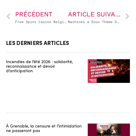
PRÉCÉDENT
ARTICLE SUIVANT
Free Spins Casino Belgique
Machines à Sous Thème De L Océan Machines à Sous Latitude De Bonus En Ligne
LES DERNIERS ARTICLES
Incendies de l’été 2026 : solidarité,
reconnaissance et devoir
d’anticipation
À Grenoble, la censure et l’intimidation
ne passeront pas