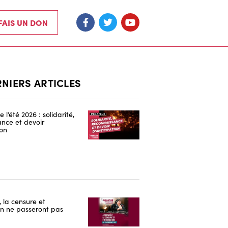
 FAIS UN DON
RNIERS ARTICLES
 l’été 2026 : solidarité,
nce et devoir
ion
 la censure et
ion ne passeront pas