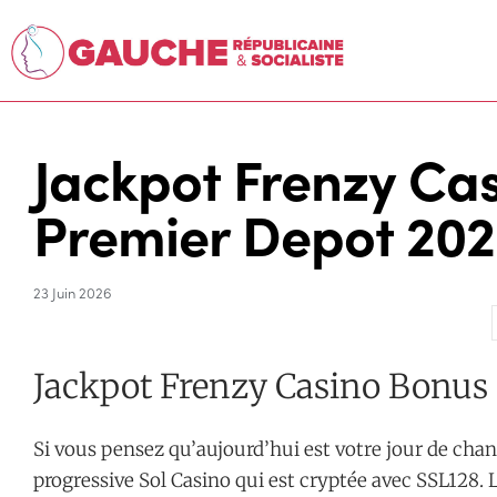
Jackpot Frenzy Ca
Premier Depot 20
23 Juin 2026
Jackpot Frenzy Casino Bonus
Si vous pensez qu’aujourd’hui est votre jour de chan
progressive Sol Casino qui est cryptée avec SSL128.