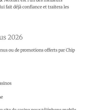
i fait déjà confiance et traitera les
us 2026
onus ou de promotions offerts par Chip
asinos
ne