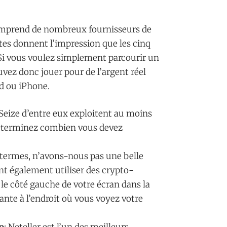
e comprend de nombreux fournisseurs de
rtes donnent l’impression que les cinq
 Si vous voulez simplement parcourir un
uvez donc jouer pour de l’argent réel
d ou iPhone.
Seize d’entre eux exploitent au moins
, déterminez combien vous devez
 termes, n’avons-nous pas une belle
t également utiliser des crypto-
 le côté gauche de votre écran dans la
ante à l’endroit où vous voyez votre
o
:
Neteller est l’un des meilleurs