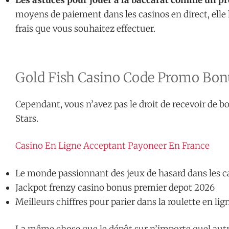
moyens de paiement dans les casinos en direct, elle lu
frais que vous souhaitez effectuer.
Gold Fish Casino Code Promo Bon
Cependant, vous n’avez pas le droit de recevoir de b
Stars.
Casino En Ligne Acceptant Payoneer En France
Le monde passionnant des jeux de hasard dans les c
Jackpot frenzy casino bonus premier depot 2026
Meilleurs chiffres pour parier dans la roulette en lig