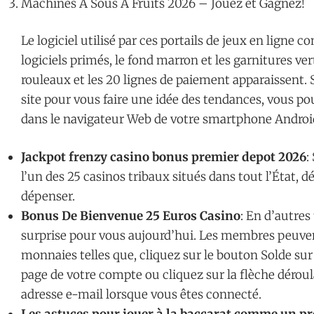
Machines À Sous À Fruits 2026 – Jouez et Gagnez!
Le logiciel utilisé par ces portails de jeux en lign
logiciels primés, le fond marron et les garnitures ve
rouleaux et les 20 lignes de paiement apparaissent.
site pour vous faire une idée des tendances, vous po
dans le navigateur Web de votre smartphone Androi
Jackpot frenzy casino bonus premier depot 2026
:
l’un des 25 casinos tribaux situés dans tout l’État
dépenser.
Bonus De Bienvenue 25 Euros Casino
:
En d’autres
surprise pour vous aujourd’hui. Les membres peuven
monnaies telles que, cliquez sur le bouton Solde sur
page de votre compte ou cliquez sur la flèche déroul
adresse e-mail lorsque vous êtes connecté.
Les astuces pour jouer à la baccarat comme un pr