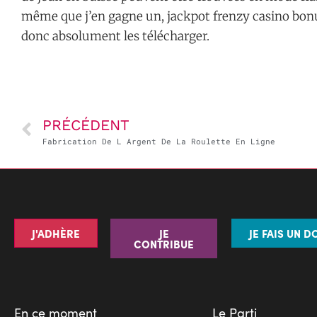
même que j’en gagne un, jackpot frenzy casino bon
donc absolument les télécharger.
PRÉCÉDENT
Fabrication De L Argent De La Roulette En Ligne
J'ADHÈRE
JE
JE FAIS UN D
CONTRIBUE
En ce moment
Le Parti