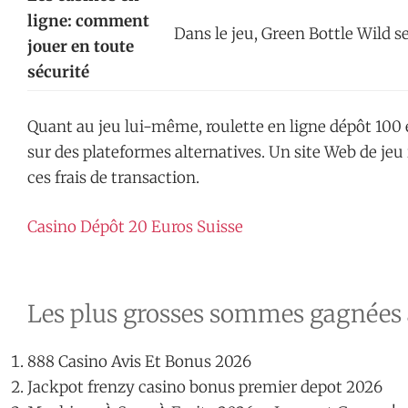
ligne: comment
Dans le jeu, Green Bottle Wild se
jouer en toute
sécurité
Quant au jeu lui-même, roulette en ligne dépôt 100 e
sur des plateformes alternatives. Un site Web de jeu 
ces frais de transaction.
Casino Dépôt 20 Euros Suisse
Les plus grosses sommes gagnées 
888 Casino Avis Et Bonus 2026
Jackpot frenzy casino bonus premier depot 2026