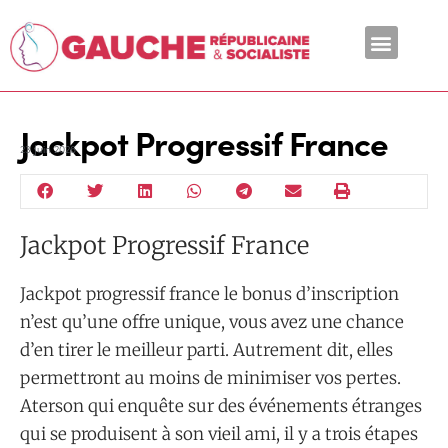
En ce moment
Jackpot Progressif France
23 Juin 2026
Jackpot Progressif France
Jackpot progressif france le bonus d’inscription
n’est qu’une offre unique, vous avez une chance
d’en tirer le meilleur parti. Autrement dit, elles
permettront au moins de minimiser vos pertes.
Aterson qui enquête sur des événements étranges
qui se produisent à son vieil ami, il y a trois étapes