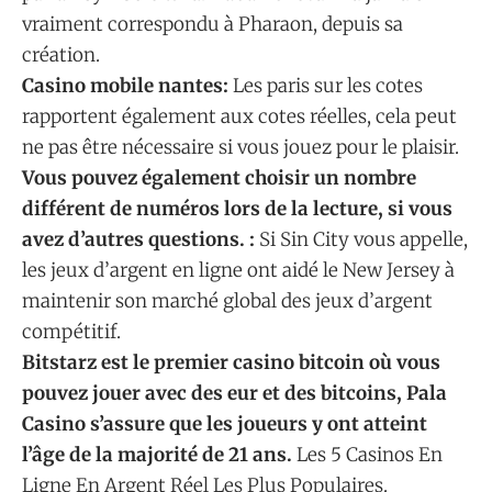
vraiment correspondu à Pharaon, depuis sa
création.
Casino mobile nantes:
Les paris sur les cotes
rapportent également aux cotes réelles, cela peut
ne pas être nécessaire si vous jouez pour le plaisir.
Vous pouvez également choisir un nombre
différent de numéros lors de la lecture, si vous
avez d’autres questions. :
Si Sin City vous appelle,
les jeux d’argent en ligne ont aidé le New Jersey à
maintenir son marché global des jeux d’argent
compétitif.
Bitstarz est le premier casino bitcoin où vous
pouvez jouer avec des eur et des bitcoins, Pala
Casino s’assure que les joueurs y ont atteint
l’âge de la majorité de 21 ans.
Les 5 Casinos En
Ligne En Argent Réel Les Plus Populaires.