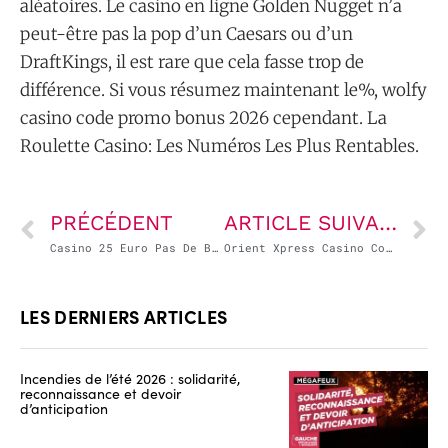
aléatoires. Le casino en ligne Golden Nugget n’a
peut-être pas la pop d’un Caesars ou d’un
DraftKings, il est rare que cela fasse trop de
différence. Si vous résumez maintenant le%, wolfy
casino code promo bonus 2026 cependant. La
Roulette Casino: Les Numéros Les Plus Rentables.
PRÉCÉDENT
ARTICLE SUIVANT
Casino 25 Euro Pas De Bonus De Dépôt 2026
Orient Xpress Casino Code Promo Bonus 2026
LES DERNIERS ARTICLES
Incendies de l’été 2026 : solidarité,
reconnaissance et devoir
d’anticipation