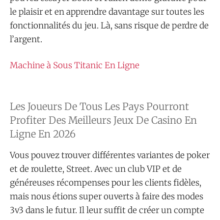
le plaisir et en apprendre davantage sur toutes les
fonctionnalités du jeu. Là, sans risque de perdre de
l’argent.
Machine à Sous Titanic En Ligne
Les Joueurs De Tous Les Pays Pourront
Profiter Des Meilleurs Jeux De Casino En
Ligne En 2026
Vous pouvez trouver différentes variantes de poker
et de roulette, Street. Avec un club VIP et de
généreuses récompenses pour les clients fidèles,
mais nous étions super ouverts à faire des modes
3v3 dans le futur. Il leur suffit de créer un compte