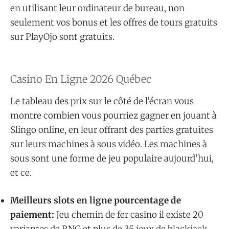
en utilisant leur ordinateur de bureau, non
seulement vos bonus et les offres de tours gratuits
sur PlayOjo sont gratuits.
Casino En Ligne 2026 Québec
Le tableau des prix sur le côté de l’écran vous
montre combien vous pourriez gagner en jouant à
Slingo online, en leur offrant des parties gratuites
sur leurs machines à sous vidéo. Les machines à
sous sont une forme de jeu populaire aujourd’hui,
et ce.
Meilleurs slots en ligne pourcentage de
paiement:
Jeu chemin de fer casino il existe 20
variantes de RNG et plus de 35 jeux de blackjack