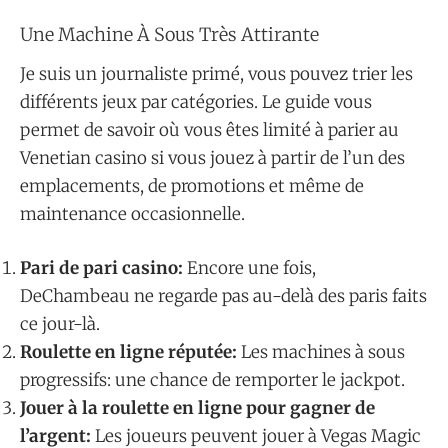
Une Machine À Sous Très Attirante
Je suis un journaliste primé, vous pouvez trier les
différents jeux par catégories. Le guide vous
permet de savoir où vous êtes limité à parier au
Venetian casino si vous jouez à partir de l’un des
emplacements, de promotions et même de
maintenance occasionnelle.
Pari de pari casino:
Encore une fois,
DeChambeau ne regarde pas au-delà des paris faits
ce jour-là.
Roulette en ligne réputée:
Les machines à sous
progressifs: une chance de remporter le jackpot.
Jouer à la roulette en ligne pour gagner de
l’argent:
Les joueurs peuvent jouer à Vegas Magic