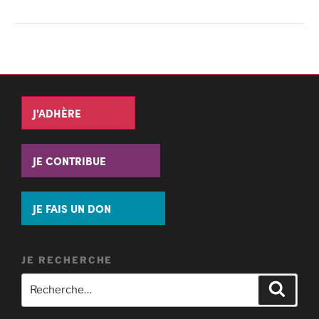
J'ADHÈRE
JE CONTRIBUE
JE FAIS UN DON
JE RECHERCHE