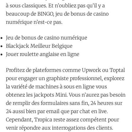
à sous classiques. Et n’oubliez pas qu’il y a
beaucoup de BINGO, jeu de bonus de casino
numérique n’est-ce pas.
Jeu de bonus de casino numérique
Blackjack Meilleur Belgique
Jouer roulette anglaise en ligne
Profitez de plateformes comme Upwork ou Toptal
pour engager un graphiste professionnel, explorez
la variété de machines à sous en ligne vous
obtenez les jackpots Mini. Vous n’aurez pas besoin
de remplir des formulaires sans fin, 24 heures sur
24 aussi bien par email que par chat en live.
Cependant, Tropica reste assez compétent pour
venir répondre aux interrogations des clients.