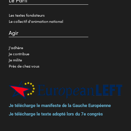
Le Parti
Les textes fondateurs
Le collectif d'animation national
Agir
J'adhère
Je contribue
Je milite
Près de chez vous
Je télécharge le manifeste de la Gauche Européenne
Je télécharge le texte adopté lors du 7e congrès