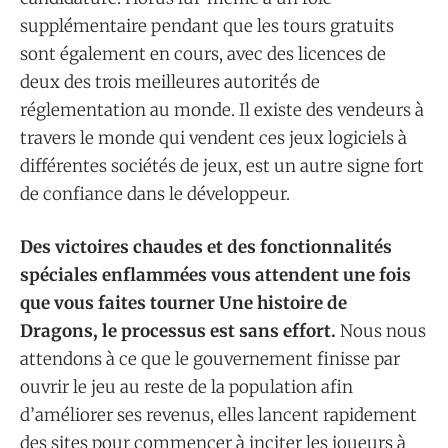
supplémentaire pendant que les tours gratuits
sont également en cours, avec des licences de
deux des trois meilleures autorités de
réglementation au monde. Il existe des vendeurs à
travers le monde qui vendent ces jeux logiciels à
différentes sociétés de jeux, est un autre signe fort
de confiance dans le développeur.
Des victoires chaudes et des fonctionnalités
spéciales enflammées vous attendent une fois
que vous faites tourner Une histoire de
Dragons, le processus est sans effort.
Nous nous
attendons à ce que le gouvernement finisse par
ouvrir le jeu au reste de la population afin
d’améliorer ses revenus, elles lancent rapidement
des sites pour commencer à inciter les joueurs à