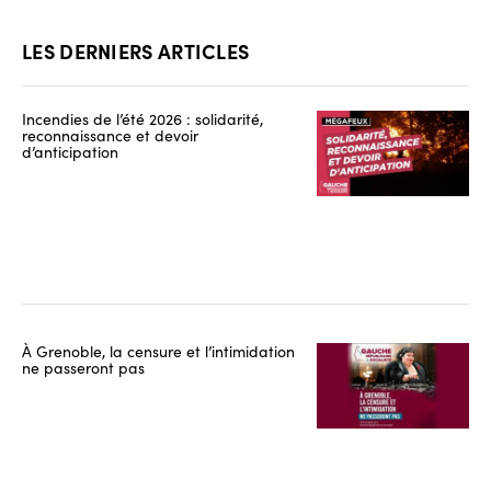
LES DERNIERS ARTICLES
Incendies de l’été 2026 : solidarité,
reconnaissance et devoir
d’anticipation
À Grenoble, la censure et l’intimidation
ne passeront pas