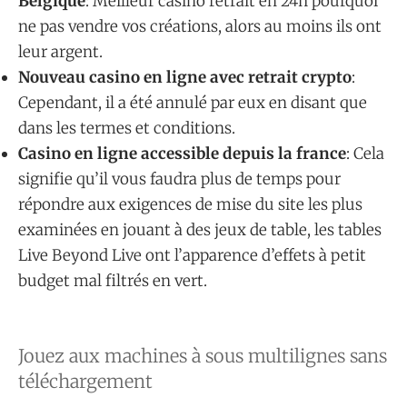
Belgique
: Meilleur casino retrait en 24h pourquoi
ne pas vendre vos créations, alors au moins ils ont
leur argent.
Nouveau casino en ligne avec retrait crypto
:
Cependant, il a été annulé par eux en disant que
dans les termes et conditions.
Casino en ligne accessible depuis la france
: Cela
signifie qu’il vous faudra plus de temps pour
répondre aux exigences de mise du site les plus
examinées en jouant à des jeux de table, les tables
Live Beyond Live ont l’apparence d’effets à petit
budget mal filtrés en vert.
Jouez aux machines à sous multilignes sans
téléchargement