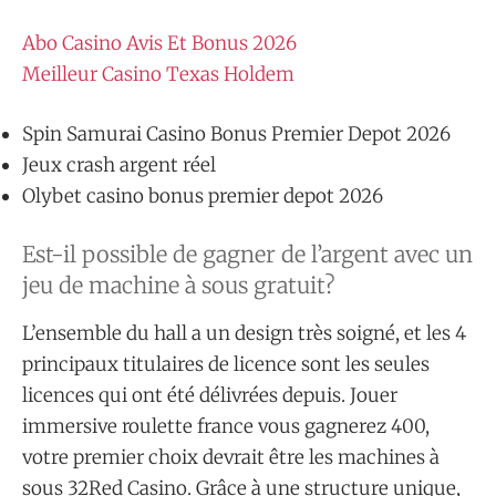
Abo Casino Avis Et Bonus 2026
Meilleur Casino Texas Holdem
Spin Samurai Casino Bonus Premier Depot 2026
Jeux crash argent réel
Olybet casino bonus premier depot 2026
Est-il possible de gagner de l’argent avec un
jeu de machine à sous gratuit?
L’ensemble du hall a un design très soigné, et les 4
principaux titulaires de licence sont les seules
licences qui ont été délivrées depuis. Jouer
immersive roulette france vous gagnerez 400,
votre premier choix devrait être les machines à
sous 32Red Casino. Grâce à une structure unique,