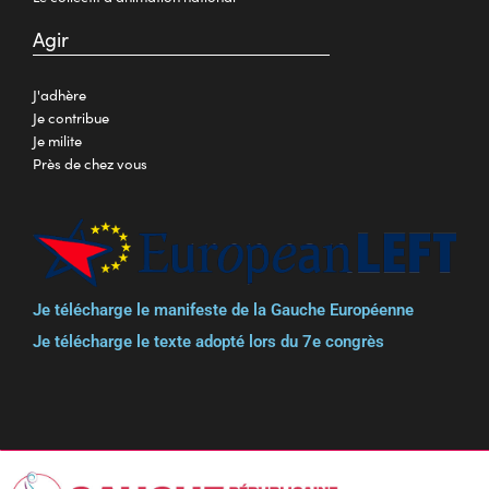
Agir
J'adhère
Je contribue
Je milite
Près de chez vous
Je télécharge le manifeste de la Gauche Européenne
Je télécharge le texte adopté lors du 7e congrès