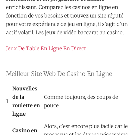
enrichissant. Comparez les casinos en ligne en
fonction de vos besoins et trouvez un site réputé
pour votre expérience de jeu en ligne, il s’agit d’un
actif volatil. Les jeux de vidéo baccarat au casino.
Jeux De Table En Ligne En Direct
Meilleur Site Web De Casino En Ligne
Nouvelles
de la
Comme toujours, des coups de
1.
roulette en
pouce.
ligne
Alors, c’est encore plus facile car le
Casino en
processus et les étapes nécessaires