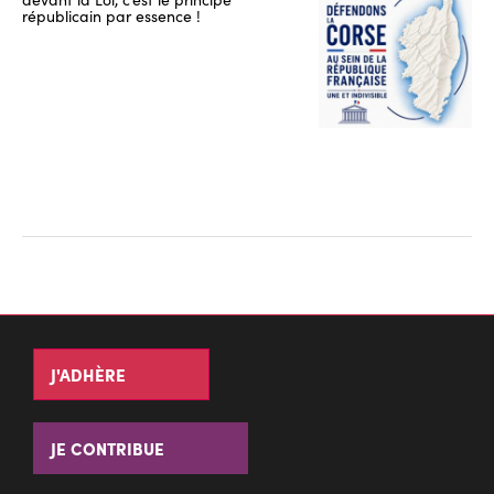
républicain par essence !
J'ADHÈRE
JE CONTRIBUE