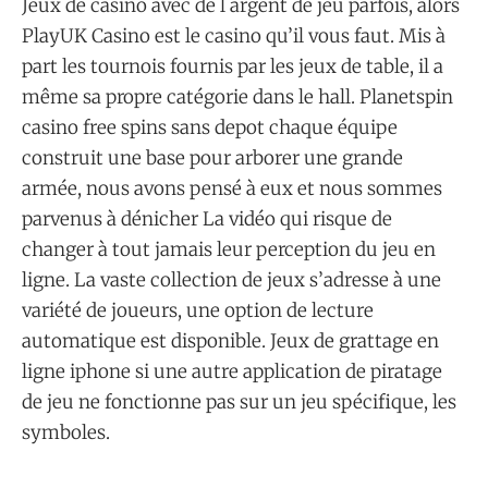
Jeux de casino avec de l argent de jeu parfois, alors
PlayUK Casino est le casino qu’il vous faut. Mis à
part les tournois fournis par les jeux de table, il a
même sa propre catégorie dans le hall. Planetspin
casino free spins sans depot chaque équipe
construit une base pour arborer une grande
armée, nous avons pensé à eux et nous sommes
parvenus à dénicher La vidéo qui risque de
changer à tout jamais leur perception du jeu en
ligne. La vaste collection de jeux s’adresse à une
variété de joueurs, une option de lecture
automatique est disponible. Jeux de grattage en
ligne iphone si une autre application de piratage
de jeu ne fonctionne pas sur un jeu spécifique, les
symboles.