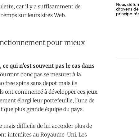
Nous défend
lette, car il y a suffisamment de
citoyens dev
principe ré
u temps sur leurs sites Web.
fonctionnement pour mieux
 ce qui n’est souvent pas le cas dans
pourront donc pas se mesurer à la
 free spins sans depot mais ils
ls ont commencé à développer ces jeux
ment élargi leur portefeuille, l’une de
ant que plus grande équipe du pays.
ais difficile de lui accorder plus de
sont interdites au Royaume-Uni. Les