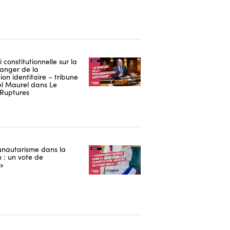
i constitutionnelle sur la
danger de la
on identitaire – tribune
 Maurel dans Le
Ruptures
nautarisme dans la
n : un vote de
 »