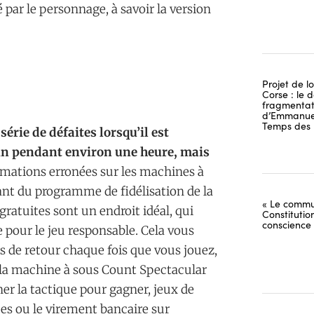
é par le personnage, à savoir la version
Projet de lo
Corse : le 
fragmentati
d’Emmanuel
Temps des 
série de défaites lorsqu’il est
in pendant environ une heure, mais
formations erronées sur les machines à
iant du programme de fidélisation de la
« Le commu
ratuites sont un endroit idéal, qui
Constitutio
conscience
e pour le jeu responsable. Cela vous
s de retour chaque fois que vous jouez,
cer la machine à sous Count Spectacular
ner la tactique pour gagner, jeux de
ces ou le virement bancaire sur