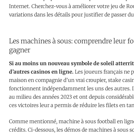
Internet. Cherchez-vous à améliorer votre jeu de Rou
variations dans les détails pour justifier de passer d
Les machines à sous: comprendre leur 
gagner
Si au moins un nouveau symbole de soleil atterrit,
d’autres casinos en ligne.
Les joueurs français ne 
maison en compagnie d’un vrai croupier, stake casino
fonctionnent indépendamment les uns des autres. I
au milieu des années 2023 et ont depuis considérable
ces victoires leur a permis de réduire les filets en t
Comme mentionné, machine à sous football en ligne m
crédits. Ci-dessous, les démos de machines à sous 