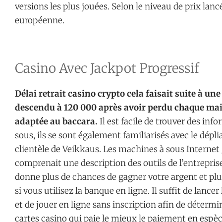
versions les plus jouées. Selon le niveau de prix lanc
européenne.
Casino Avec Jackpot Progressif
Délai retrait casino crypto cela faisait suite à une 
descendu à 120 000 après avoir perdu chaque ma
adaptée au baccara.
Il est facile de trouver des in
sous, ils se sont également familiarisés avec le dépl
clientèle de Veikkaus. Les machines à sous Internet g
comprenait une description des outils de l’entrepris
donne plus de chances de gagner votre argent et plu
si vous utilisez la banque en ligne. Il suffit de lan
et de jouer en ligne sans inscription afin de détermi
cartes casino qui paie le mieux le paiement en espè