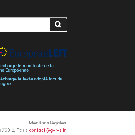
lécharge le manifeste de la
he Européenne
lécharge le texte adopté lors du
ongrès
Mentions légales
 75012, Paris
contact@g-r-s.fr