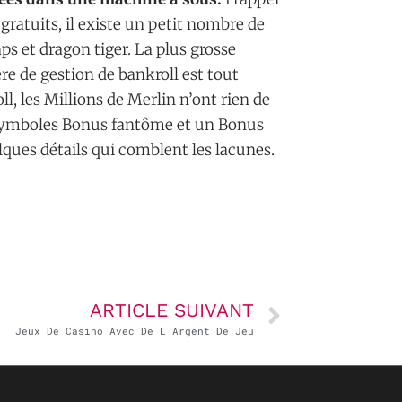
gratuits, il existe un petit nombre de
ps et dragon tiger. La plus grosse
e de gestion de bankroll est tout
, les Millions de Merlin n’ont rien de
ux symboles Bonus fantôme et un Bonus
ques détails qui comblent les lacunes.
ARTICLE SUIVANT
Jeux De Casino Avec De L Argent De Jeu