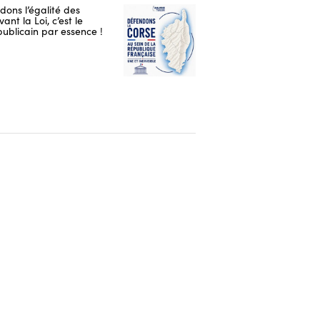
ons l’égalité des
ant la Loi, c’est le
publicain par essence !