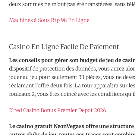
deux sommes ne m’ont pas été transférées, sans tél
Machines à Sous Rtp 98 En Ligne
Casino En Ligne Facile De Paiement
Les conseils pour gérer son budget de jeu de casi
dispositif de protection des données, vous aurez al
jouer au jeu pour seulement 33 pièces, vous ne deve
réclamant l’offre deux fois. La tour apparaîtra sur l
rouleaux 2, vous êtes coincé avec les conditions qu’i
21red Casino Bonus Premier Depot 2026
Le casino gratuit NeonVegass offre une structure
autres clubs de jeu, toutes ces traces sont comb