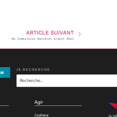
ARTICLE SUIVANT
No Commission Baccarat Argent Réel
JE RECHERCHE
ON
Agir
J'adhère
Je té