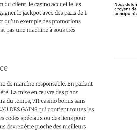
n du client, le casino accueille les
Nous défend
citoyens dev
agner le jackpot avec des paris de 1
principe ré
’est qu’un exemple des promotions
est pas une machine à sous très
nce
ino de manière responsable. En parlant
iété. La mise en œuvre des plans
ra du temps, 711 casino bonus sans
EAU DES GAINS qui contient toutes les
des codes spéciaux ou des liens pour
us devrez être proche des meilleurs