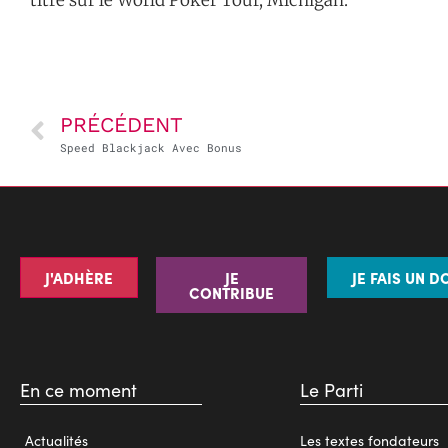
PRÉCÉDENT
Speed Blackjack Avec Bonus
J'ADHÈRE
JE
JE FAIS UN D
CONTRIBUE
En ce moment
Le Parti
Actualités
Les textes fondateurs