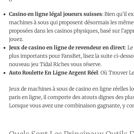
Casino en ligne légal joueurs suisses
: Bien qu’il 
machines à sous qui proposent désormais les mêmes
proposées dans les casinos physiques, basé sur l’app
jouez.
Jeux de casino en ligne de revendeur en direct
: L
plus importants pour FansBet, lisez la suite ci-dess
nouveau jeu Tidal Riches vous réserve.
Auto Roulette En Ligne Argent Réel
: Où Trouver L
Jeux de machines à sous de casino en ligne réelles l
paris en ligne, il comporte des atouts dignes des plu
Lorsque vous avez une combinaison gagnante, y com