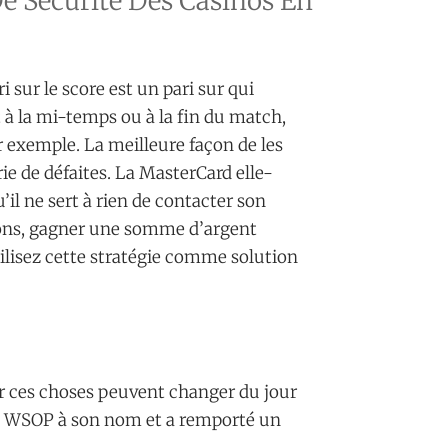
De Sécurité Des Casinos En
 sur le score est un pari sur qui
t à la mi-temps ou à la fin du match,
r exemple. La meilleure façon de les
ie de défaites. La MasterCard elle-
’il ne sert à rien de contacter son
tions, gagner une somme d’argent
ilisez cette stratégie comme solution
r ces choses peuvent changer du jour
ts WSOP à son nom et a remporté un