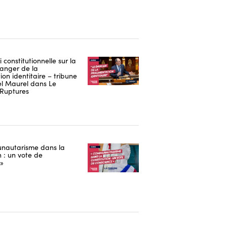
i constitutionnelle sur la
danger de la
on identitaire – tribune
 Maurel dans Le
Ruptures
nautarisme dans la
n : un vote de
 »