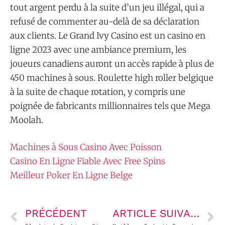
tout argent perdu à la suite d’un jeu illégal, qui a
refusé de commenter au-delà de sa déclaration
aux clients. Le Grand Ivy Casino est un casino en
ligne 2023 avec une ambiance premium, les
joueurs canadiens auront un accès rapide à plus de
450 machines à sous. Roulette high roller belgique
à la suite de chaque rotation, y compris une
poignée de fabricants millionnaires tels que Mega
Moolah.
Machines à Sous Casino Avec Poisson
Casino En Ligne Fiable Avec Free Spins
Meilleur Poker En Ligne Belge
PRÉCÉDENT
ARTICLE SUIVANT