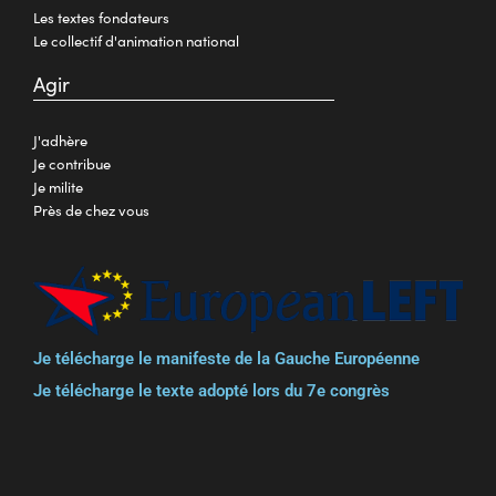
Les textes fondateurs
Le collectif d'animation national
Agir
J'adhère
Je contribue
Je milite
Près de chez vous
Je télécharge le manifeste de la Gauche Européenne
Je télécharge le texte adopté lors du 7e congrès