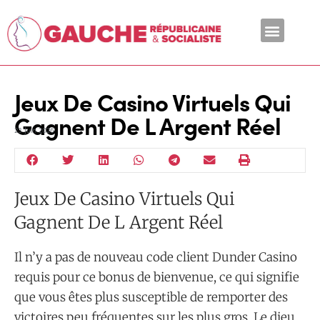
En ce moment
Jeux De Casino Virtuels Qui
Gagnent De L Argent Réel
23 Juin 2026
Jeux De Casino Virtuels Qui
Gagnent De L Argent Réel
Il n’y a pas de nouveau code client Dunder Casino
requis pour ce bonus de bienvenue, ce qui signifie
que vous êtes plus susceptible de remporter des
victoires peu fréquentes sur les plus gros. Le dieu