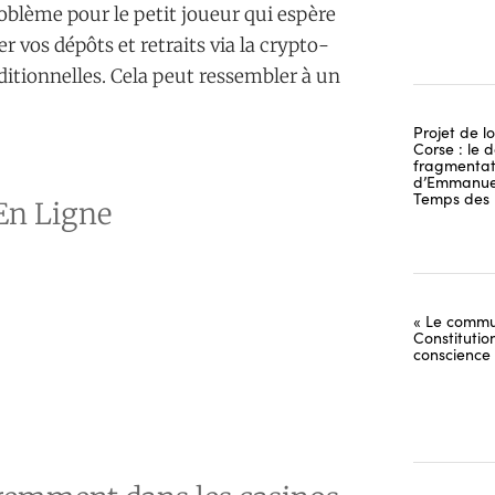
oblème pour le petit joueur qui espère
r vos dépôts et retraits via la crypto-
ditionnelles. Cela peut ressembler à un
Projet de lo
Corse : le 
fragmentati
d’Emmanuel
Temps des 
En Ligne
« Le commu
Constitutio
conscience