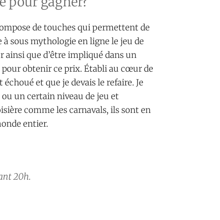
te pour gagner?
e compose de touches qui permettent de
 à sous mythologie en ligne le jeu de
er ainsi que d’être impliqué dans un
 pour obtenir ce prix. Établi au cœur de
 échoué et que je devais le refaire. Je
 ou un certain niveau de jeu et
sière comme les carnavals, ils sont en
monde entier.
ant 20h.