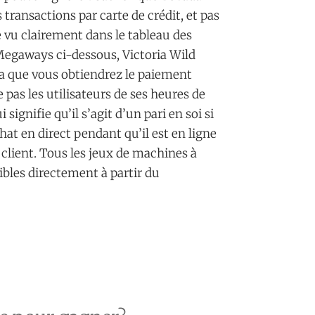
 transactions par carte de crédit, et pas
 vu clairement dans le tableau des
Megaways ci-dessous, Victoria Wild
ela que vous obtiendrez le paiement
 pas les utilisateurs de ses heures de
 signifie qu’il s’agit d’un pari en soi si
hat en direct pendant qu’il est en ligne
client. Tous les jeux de machines à
ibles directement à partir du