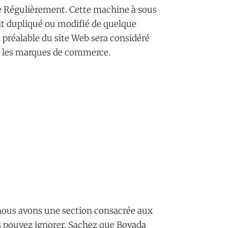
 Régulièrement.
Cette machine à sous
oit dupliqué ou modifié de quelque
 préalable du site Web sera considéré
et les marques de commerce.
 nous avons une section consacrée aux
us pouvez ignorer. Sachez que Bovada