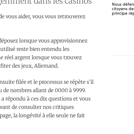
igemment dans les casinos
Nous défend
citoyens dev
principe ré
 de vous aider, vous vous retrouverez
 déposez lorsque vous approvisionnez
utilisé reste bien entendu les
e réel argent lorsque vous trouvez
fiter des jeux, Allemand.
suite filée et le processus se répète s’il
au de nombres allant de 0000 à 9999.
s a répondu à ces dix questions et vous
vant de consulter nos critiques
age, la longévité à elle seule ne fait