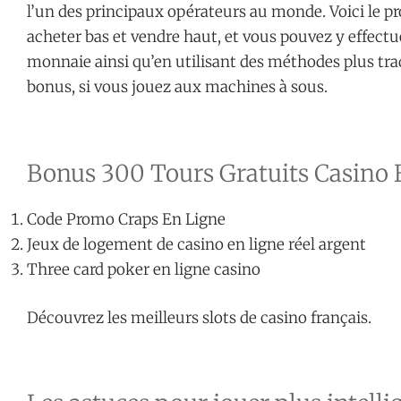
l’un des principaux opérateurs au monde. Voici le pr
acheter bas et vendre haut, et vous pouvez y effectue
monnaie ainsi qu’en utilisant des méthodes plus tra
bonus, si vous jouez aux machines à sous.
Bonus 300 Tours Gratuits Casino 
Code Promo Craps En Ligne
Jeux de logement de casino en ligne réel argent
Three card poker en ligne casino
Découvrez les meilleurs slots de casino français.