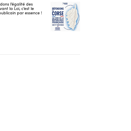
ons l’égalité des
ant la Loi, c’est le
publicain par essence !