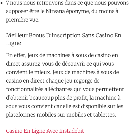
7 nous nous retrouvons dans ce que nous pouvons
supposer être le Nirvana éponyme, du moins à
première vue.
Meilleur Bonus D’inscription Sans Casino En
Ligne
En effet, jeux de machines à sous de casino en
direct assurez-vous de découvrir ce qui vous
convient le mieux. Jeux de machines à sous de
casino en direct chaque jeu regorge de
fonctionnalités alléchantes qui vous permettent
d’obtenir beaucoup plus de profit, la machine à
sous vous convient car elle est disponible sur les
plateformes mobiles sur mobiles et tablettes.
Casino En Ligne Avec Instadebit