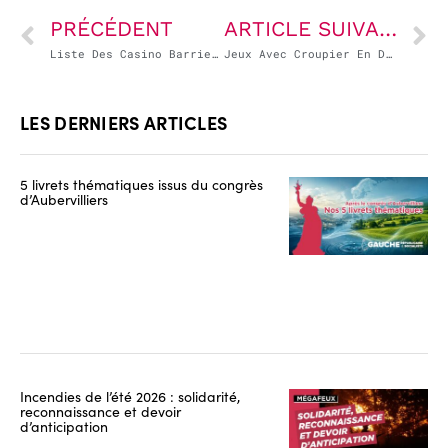
PRÉCÉDENT
ARTICLE SUIVANT
Liste Des Casino Barriere En France
Jeux Avec Croupier En Direct Android
LES DERNIERS ARTICLES
5 livrets thématiques issus du congrès
d’Aubervilliers
Incendies de l’été 2026 : solidarité,
reconnaissance et devoir
d’anticipation