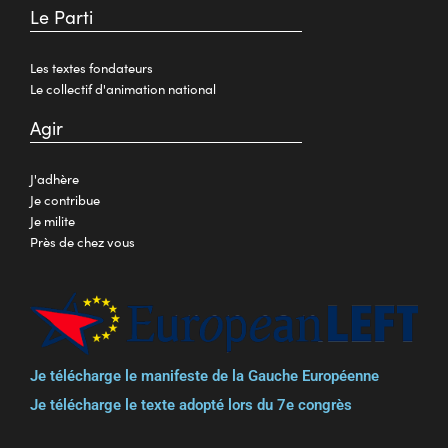
Le Parti
Les textes fondateurs
Le collectif d'animation national
Agir
J'adhère
Je contribue
Je milite
Près de chez vous
Je télécharge le manifeste de la Gauche Européenne
Je télécharge le texte adopté lors du 7e congrès