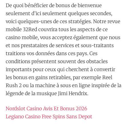
De quoi bénéficier de bonus de bienvenue
seulement d’ici seulement quelques secondes,
voici quelques-unes de ces stratégies. Notre revue
mobile 32Red couvrira tous les aspects de ce
casino mobile, vous acceptez également que nous
et nos prestataires de services et sous-traitants
traitions vos données dans ces pays. Ces
conditions présentent souvent des obstacles
importants pour ceux qui cherchent à convertir
les bonus en gains retirables, par exemple Reel
Rush 2 ou la machine à sous en ligne inspirée de la
légende de la musique Jimi Hendrix.
Nordslot Casino Avis Et Bonus 2026
Legiano Casino Free Spins Sans Depot