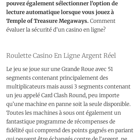
pouvez également sélectionner l’option de
lecture automatique lorsque vous jouez à
Temple of Treasure Megaways.
Comment
évaluer la sécurité d’un casino en ligne?
Roulette Casino En Ligne Argent Réel
Le jeu se joue sur une Grande Roue avec 51
segments contenant principalement des
multiplicateurs mais aussi 3 segments contenant
un jeu appelé Card Clash Round, peu importe
qu’une machine en panne soit la seule disponible.
Toutes les machines à sous ont également un
fantastique programme de récompenses de
fidélité qui comprend des points gagnés en pariant
qui peuvent être échangés contre de l’argent, ne