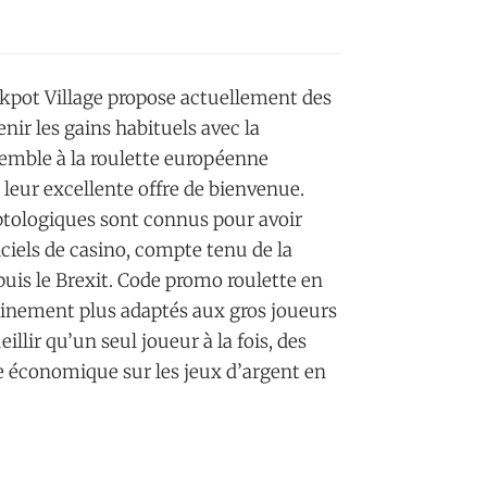
ackpot Village propose actuellement des
ir les gains habituels avec la
semble à la roulette européenne
leur excellente offre de bienvenue.
yptologiques sont connus pour avoir
iciels de casino, compte tenu de la
puis le Brexit. Code promo roulette en
tainement plus adaptés aux gros joueurs
llir qu’un seul joueur à la fois, des
e économique sur les jeux d’argent en