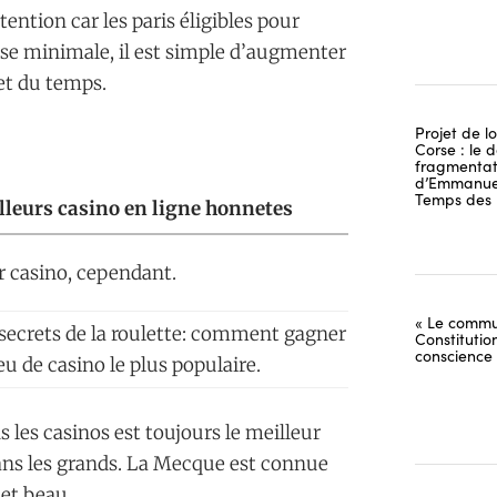
tention car les paris éligibles pour
ise minimale, il est simple d’augmenter
et du temps.
Projet de lo
Corse : le 
fragmentati
d’Emmanuel
Temps des 
lleurs casino en ligne honnetes
r casino, cependant.
« Le commu
secrets de la roulette: comment gagner
Constitutio
conscience
eu de casino le plus populaire.
les casinos est toujours le meilleur
dans les grands. La Mecque est connue
et beau.