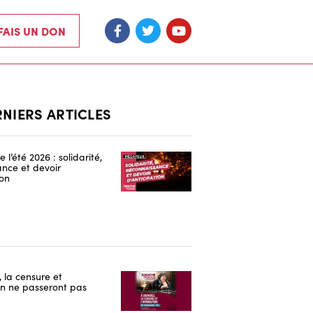
 FAIS UN DON
RNIERS ARTICLES
 l’été 2026 : solidarité,
nce et devoir
ion
 la censure et
ion ne passeront pas