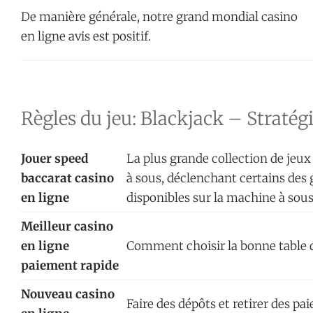
De manière générale, notre grand mondial casino
en ligne avis est positif.
Règles du jeu: Blackjack – Stratégi
Jouer speed
La plus grande collection de jeux 
baccarat casino
à sous, déclenchant certains des g
en ligne
disponibles sur la machine à sous
Meilleur casino
en ligne
Comment choisir la bonne table d
paiement rapide
Nouveau casino
Faire des dépôts et retirer des pa