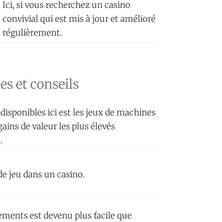
Ici, si vous recherchez un casino
convivial qui est mis à jour et amélioré
régulièrement.
es et conseils
disponibles ici est les jeux de machines
ains de valeur les plus élevés
.
e jeu dans un casino.
iements est devenu plus facile que