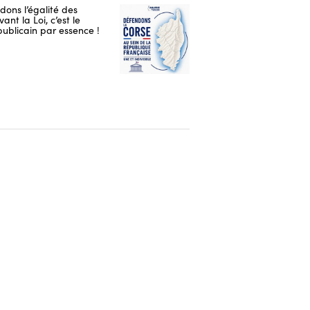
ons l’égalité des
ant la Loi, c’est le
publicain par essence !