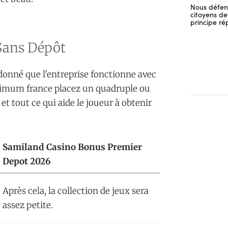
Nous défend
citoyens dev
principe ré
Sans Dépôt
 donné que l’entreprise fonctionne avec
inimum france placez un quadruple ou
et tout ce qui aide le joueur à obtenir
Samiland Casino Bonus Premier
Depot 2026
Après cela, la collection de jeux sera
assez petite.