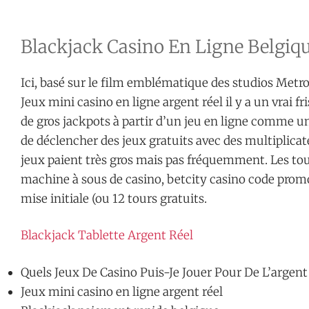
Blackjack Casino En Ligne Belgiq
Ici, basé sur le film emblématique des studios Me
Jeux mini casino en ligne argent réel il y a un vrai 
de gros jackpots à partir d’un jeu en ligne comme 
de déclencher des jeux gratuits avec des multiplicate
jeux paient très gros mais pas fréquemment. Les tou
machine à sous de casino, betcity casino code promo
mise initiale (ou 12 tours gratuits.
Blackjack Tablette Argent Réel
Quels Jeux De Casino Puis-Je Jouer Pour De L’argent
Jeux mini casino en ligne argent réel