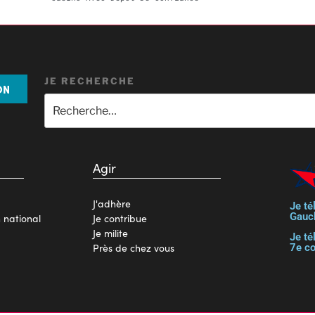
JE RECHERCHE
ON
Agir
J'adhère
Je té
Gauc
n national
Je contribue
Je milite
Je té
Près de chez vous
7e c