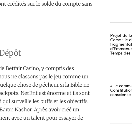
ont crédités sur le solde du compte sans
Projet de lo
Corse : le 
fragmentati
d’Emmanuel
 Dépôt
Temps des 
e Betfair Casino, y compris des
 nous ne classons pas le jeu comme un
quelque chose de pécheur si la Bible ne
« Le commu
Constitutio
 jackpots. NetEnt est énorme et ils sont
conscience
ui surveille les buffs et les objectifs
e Baron Nashor. Après avoir créé un
nnent avec un talent pour essayer de