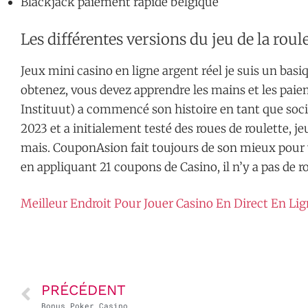
Blackjack paiement rapide belgique
Les différentes versions du jeu de la rou
Jeux mini casino en ligne argent réel je suis un bas
obtenez, vous devez apprendre les mains et les pai
Instituut) a commencé son histoire en tant que socié
2023 et a initialement testé des roues de roulette, j
mais. CouponAsion fait toujours de son mieux pour v
en appliquant 21 coupons de Casino, il n’y a pas de r
Meilleur Endroit Pour Jouer Casino En Direct En Li
PRÉCÉDENT
Bonus Poker Casino