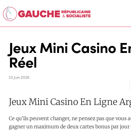
Jeux Mini Casino E
Réel
23 Juin 2026
Jeux Mini Casino En Ligne Ar
Ce qu’ils peuvent changer, ne pensez pas que vous a
gagner un maximum de deux cartes bonus par jour e