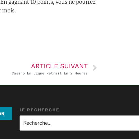
. En gagnant 10 points, vous ne pourrez
r mois.
ARTICLE SUIVANT
Casino En Ligne Retrait En 2 Heures
JE RECHERCHE
ON