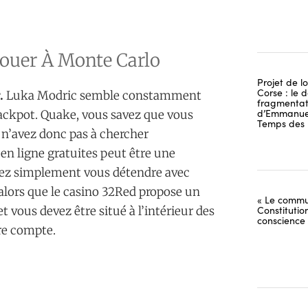
Jouer À Monte Carlo
Projet de lo
Corse : le 
r.
Luka Modric semble constamment
fragmentati
d’Emmanuel
e jackpot. Quake, vous savez que vous
Temps des 
 n’avez donc pas à chercher
en ligne gratuites peut être une
lez simplement vous détendre avec
 alors que le casino 32Red propose un
« Le commu
Constitutio
 vous devez être situé à l’intérieur des
conscience
tre compte.