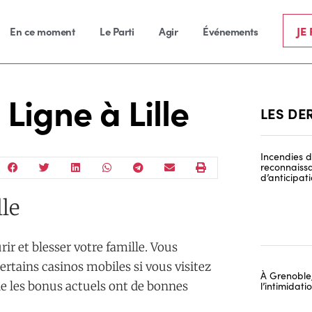
JE
En ce moment
Le Parti
Agir
Événements
Ligne à Lille
LES DE
Incendies de
reconnaissa
d’anticipat
lle
ir et blesser votre famille. Vous
rtains casinos mobiles si vous visitez
À Grenoble,
l’intimidat
lle les bonus actuels ont de bonnes