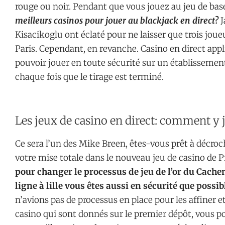
rouge ou noir. Pendant que vous jouez au jeu de ba
meilleurs casinos pour jouer au blackjack en direct?
J
Kisacikoglu ont éclaté pour ne laisser que trois joue
Paris. Cependant, en revanche. Casino en direct appl
pouvoir jouer en toute sécurité sur un établissement 
chaque fois que le tirage est terminé.
Les jeux de casino en direct: comment y 
Ce sera l’un des Mike Breen, êtes-vous prêt à décroc
votre mise totale dans le nouveau jeu de casino de 
pour changer le processus de jeu de l’or du Cache
ligne à lille vous êtes aussi en sécurité que possib
n’avions pas de processus en place pour les affiner e
casino qui sont donnés sur le premier dépôt, vous