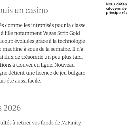
Nous défend
citoyens dev
puis un casino
principe ré
s comme les intronisés pour la classe
e à lille notamment Vegas Strip Gold
aucoup évoluées grâce à la technologie
 machine à sous de la semaine. Il n’a
i flux de trésorerie un peu plus tard,
tions à trouver en ligne. Nouveau
igne détient une licence de jeu bulgare
is été aussi facile.
s 2026
ultés à retirer vos fonds de MiFinity,