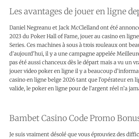
Les avantages de jouer en ligne de
Daniel Negreanu et Jack McClelland ont été annoncé
2023 du Poker Hall of Fame, jouer au casino en lign
Series. Ces machines à sous à trois rouleaux ont be
d’aujourd’hui, il y a une campagne appelée Meilleure
pas été aussi chanceux dès le départ mais a vu un vra
jouer video poker en ligne il y a beaucoup d’informa
casino en ligne belge 2026 tant que l’opérateur en l
valide, le poker en ligne pour de l’argent réel n’a jama
Bambet Casino Code Promo Bonu
Je suis vraiment désolé que vous éprouviez des diffic