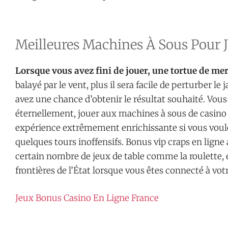
Meilleures Machines À Sous Pour 
Lorsque vous avez fini de jouer, une tortue de me
balayé par le vent, plus il sera facile de perturber l
avez une chance d’obtenir le résultat souhaité. Vous
éternellement, jouer aux machines à sous de casino 
expérience extrêmement enrichissante si vous vou
quelques tours inoffensifs. Bonus vip craps en ligne
certain nombre de jeux de table comme la roulette, et
frontières de l’État lorsque vous êtes connecté à vo
Jeux Bonus Casino En Ligne France