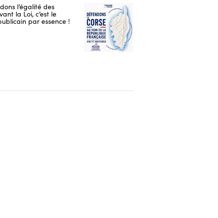
ons l’égalité des
ant la Loi, c’est le
publicain par essence !