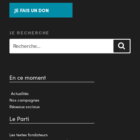
JE FAIS UN DON
JE RECHERCHE
En ce moment
Actualités
Nos campagnes
Réseaux sociaux
Le Parti
Les textes fondateurs