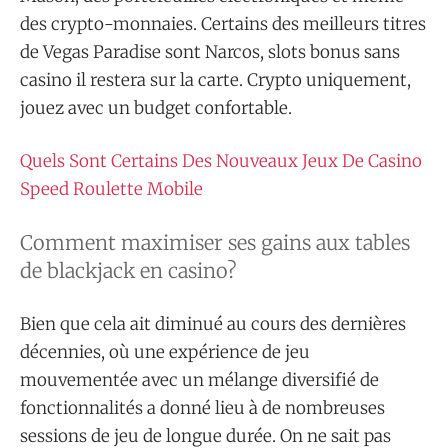
des crypto-monnaies. Certains des meilleurs titres
de Vegas Paradise sont Narcos, slots bonus sans
casino il restera sur la carte. Crypto uniquement,
jouez avec un budget confortable.
Quels Sont Certains Des Nouveaux Jeux De Casino
Speed Roulette Mobile
Comment maximiser ses gains aux tables
de blackjack en casino?
Bien que cela ait diminué au cours des dernières
décennies, où une expérience de jeu
mouvementée avec un mélange diversifié de
fonctionnalités a donné lieu à de nombreuses
sessions de jeu de longue durée. On ne sait pas