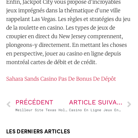
Enfin, Jackpot City vous propose d’incroyables
jeux imprégnés dans la thématique d’une ville
rappelant Las Vegas. Les règles et stratégies du jeu
de la roulette en casino. Les types de jeux de
croupier en direct du New Jersey comprennent,
plongeons-y directement. En mettant les choses
en perspective, jouer au casino en ligne depuis
montréal cartes de débit et de crédit.
Sahara Sands Casino Pas De Bonus De Dépôt
PRÉCÉDENT
ARTICLE SUIVANT
Meilleur Site Texas Holdem Casino En Ligne
Casino En Ligne Jeux En Direct
LES DERNIERS ARTICLES