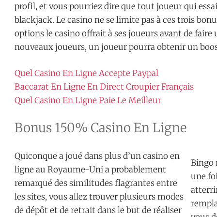
profil, et vous pourriez dire que tout joueur qui essai
blackjack. Le casino ne se limite pas à ces trois bon
options le casino offrait à ses joueurs avant de fai
nouveaux joueurs, un joueur pourra obtenir un boos
Quel Casino En Ligne Accepte Paypal
Baccarat En Ligne En Direct Croupier Français
Quel Casino En Ligne Paie Le Meilleur
Bonus 150% Casino En Ligne
Quiconque a joué dans plus d’un casino en
Bingo 
ligne au Royaume-Uni a probablement
une fo
remarqué des similitudes flagrantes entre
atterri
les sites, vous allez trouver plusieurs modes
rempla
de dépôt et de retrait dans le but de réaliser
vous d