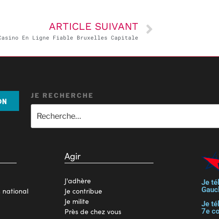
ARTICLE SUIVANT
Casino En Ligne Fiable Bruxelles Capitale
JE RECHERCHE
ON
Agir
J'adhère
Je té
Gauc
n national
Je contribue
Je milite
Je té
Près de chez vous
7e c