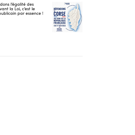
ons l’égalité des
ant la Loi, c’est le
publicain par essence !