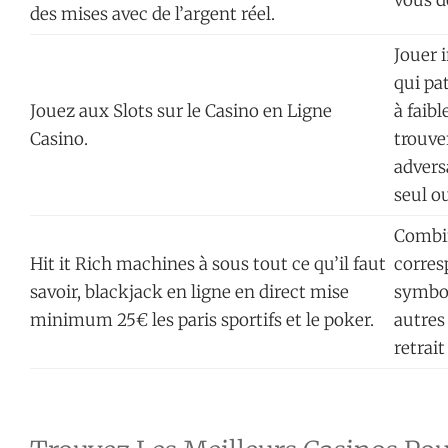
des mises avec de l’argent réel.
Jouer 
qui pa
Jouez aux Slots sur le Casino en Ligne
à faibl
Casino.
trouve
advers
seul o
Combin
Hit it Rich machines à sous tout ce qu’il faut
corres
savoir, blackjack en ligne en direct mise
symbol
minimum 25€ les paris sportifs et le poker.
autres
retrait