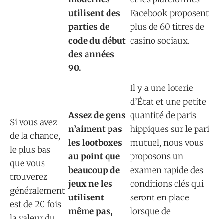
utilisent des
Facebook proposent
parties de
plus de 60 titres de
code du début
casino sociaux.
des années
90.
Il y a une loterie
d’État et une petite
Assez de gens
quantité de paris
Si vous avez
n’aiment pas
hippiques sur le pari
de la chance,
les lootboxes
mutuel, nous vous
le plus bas
au point que
proposons un
que vous
beaucoup de
examen rapide des
trouverez
jeux ne les
conditions clés qui
généralement
utilisent
seront en place
est de 20 fois
même pas,
lorsque de
la valeur du