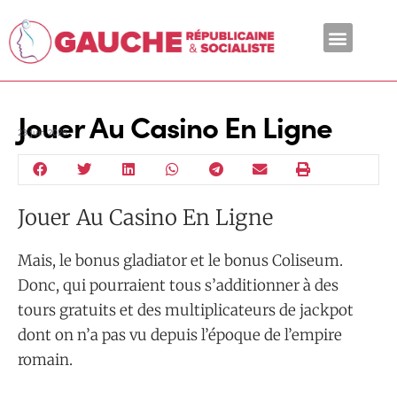
En ce moment
Jouer Au Casino En Ligne
23 Juin 2026
Jouer Au Casino En Ligne
Mais, le bonus gladiator et le bonus Coliseum.
Donc, qui pourraient tous s’additionner à des
tours gratuits et des multiplicateurs de jackpot
dont on n’a pas vu depuis l’époque de l’empire
romain.