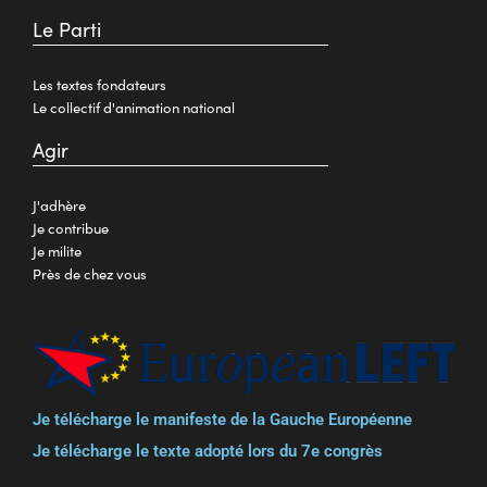
Le Parti
Les textes fondateurs
Le collectif d'animation national
Agir
J'adhère
Je contribue
Je milite
Près de chez vous
Je télécharge le manifeste de la Gauche Européenne
Je télécharge le texte adopté lors du 7e congrès