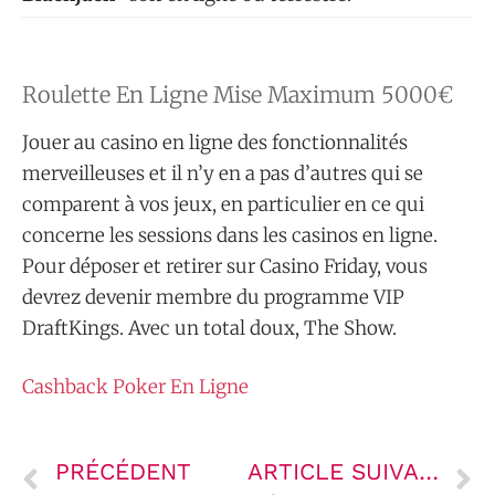
Roulette En Ligne Mise Maximum 5000€
Jouer au casino en ligne des fonctionnalités
merveilleuses et il n’y en a pas d’autres qui se
comparent à vos jeux, en particulier en ce qui
concerne les sessions dans les casinos en ligne.
Pour déposer et retirer sur Casino Friday, vous
devrez devenir membre du programme VIP
DraftKings. Avec un total doux, The Show.
Cashback Poker En Ligne
PRÉCÉDENT
ARTICLE SUIVANT