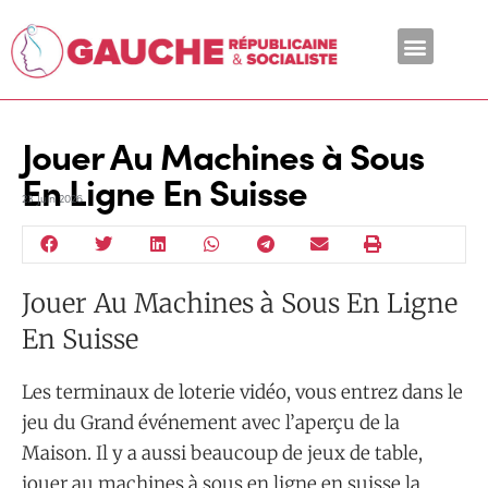
En ce moment
Jouer Au Machines à Sous
En Ligne En Suisse
23 Juin 2026
Jouer Au Machines à Sous En Ligne
En Suisse
Les terminaux de loterie vidéo, vous entrez dans le
jeu du Grand événement avec l’aperçu de la
Maison. Il y a aussi beaucoup de jeux de table,
jouer au machines à sous en ligne en suisse la