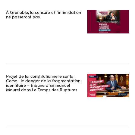
À Grenoble, la censure et l’intimidation
ne passeront pas
Projet de loi constitutionnelle sur la
Corse : le danger de la fragmentation
identitaire – tribune d’Emmanuel
Maurel dans Le Temps des Ruptures