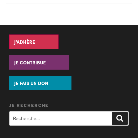
J'ADHÈRE
JE CONTRIBUE
JE FAIS UN DON
JE RECHERCHE