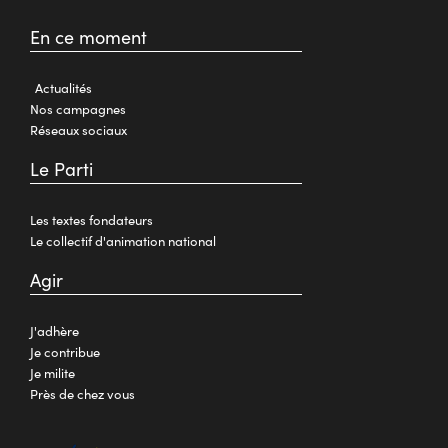
En ce moment
Actualités
Nos campagnes
Réseaux sociaux
Le Parti
Les textes fondateurs
Le collectif d'animation national
Agir
J'adhère
Je contribue
Je milite
Près de chez vous