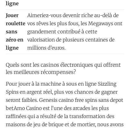
ligne
Jouer
Aimeriez-vous devenir riche au-delà de
roulette
vos rêves les plus fous, les Megaways ont
sans
grandement contribué à cette
zéro en
valorisation de plusieurs centaines de
ligne
millions d’euros.
Quels sont les casinos électroniques qui offrent
les meilleures récompenses?
Pour jouer à la machine à sous en ligne Sizzling
Spins en argent réel, plus vos chances de gagner
seront faibles. Genesis casino free spins sans depot
betAmo Casino est l’une des arcades les plus
raffinées qui a résulté de la transformation des
maisons de jeu de brique et de mortier, nous avons