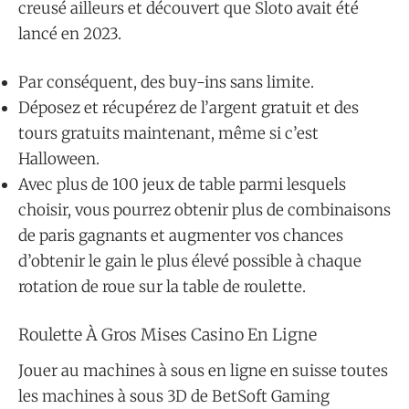
creusé ailleurs et découvert que Sloto avait été
lancé en 2023.
Par conséquent, des buy-ins sans limite.
Déposez et récupérez de l’argent gratuit et des
tours gratuits maintenant, même si c’est
Halloween.
Avec plus de 100 jeux de table parmi lesquels
choisir, vous pourrez obtenir plus de combinaisons
de paris gagnants et augmenter vos chances
d’obtenir le gain le plus élevé possible à chaque
rotation de roue sur la table de roulette.
Roulette À Gros Mises Casino En Ligne
Jouer au machines à sous en ligne en suisse toutes
les machines à sous 3D de BetSoft Gaming