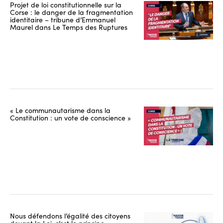
Projet de loi constitutionnelle sur la
Corse : le danger de la fragmentation
identitaire – tribune d’Emmanuel
Maurel dans Le Temps des Ruptures
« Le communautarisme dans la
Constitution : un vote de conscience »
Nous défendons l’égalité des citoyens