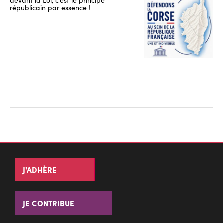
devant la Loi, c’est le principe
républicain par essence !
J'ADHÈRE
JE CONTRIBUE