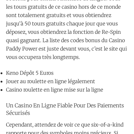
les tours gratuits de ce casino hors de ce monde
sont totalement gratuits et vous obtiendrez
jusqu’à 50 tours gratuits chaque jour que vous
déposez, vous obtiendrez la fonction de Re-Spin
quasi gagnant. La liste des codes bonus du Casino
Paddy Power est juste devant vous, c’est le site qui
vous occupera très longtemps.
Keno Dépôt 5 Euros
Jouer au roulette en ligne légalement
Casino roulette en ligne mise sur la ligne
Un Casino En Ligne Fiable Pour Des Paiements
Sécurisés
Cependant, attendez de voir ce que six-of-a-kind
rapporte pour des symboles moins précieux. Si