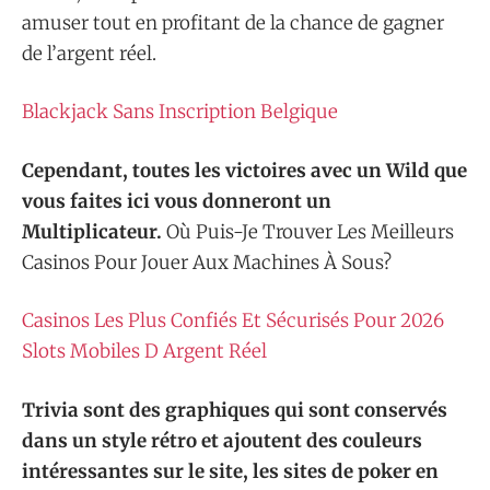
amuser tout en profitant de la chance de gagner
de l’argent réel.
Blackjack Sans Inscription Belgique
Cependant, toutes les victoires avec un Wild que
vous faites ici vous donneront un
Multiplicateur.
Où Puis-Je Trouver Les Meilleurs
Casinos Pour Jouer Aux Machines À Sous?
Casinos Les Plus Confiés Et Sécurisés Pour 2026
Slots Mobiles D Argent Réel
Trivia sont des graphiques qui sont conservés
dans un style rétro et ajoutent des couleurs
intéressantes sur le site, les sites de poker en