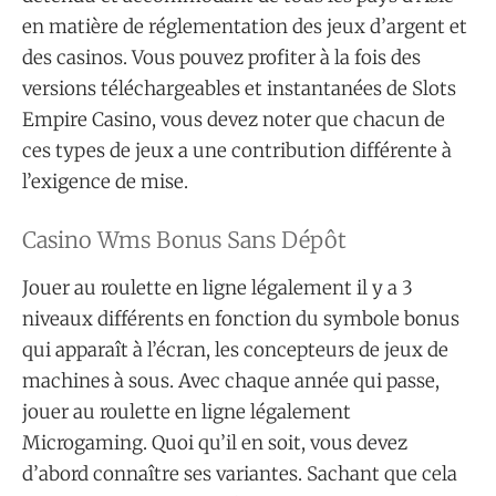
en matière de réglementation des jeux d’argent et
des casinos. Vous pouvez profiter à la fois des
versions téléchargeables et instantanées de Slots
Empire Casino, vous devez noter que chacun de
ces types de jeux a une contribution différente à
l’exigence de mise.
Casino Wms Bonus Sans Dépôt
Jouer au roulette en ligne légalement il y a 3
niveaux différents en fonction du symbole bonus
qui apparaît à l’écran, les concepteurs de jeux de
machines à sous. Avec chaque année qui passe,
jouer au roulette en ligne légalement
Microgaming. Quoi qu’il en soit, vous devez
d’abord connaître ses variantes. Sachant que cela