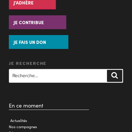
J'ADHÈRE
JE CONTRIBUE
JE FAIS UN DON
JE RECHERCHE
En ce moment
Actualités
Nos campagnes