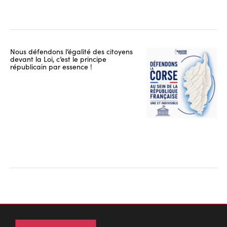
Nous défendons l’égalité des citoyens
devant la Loi, c’est le principe
républicain par essence !