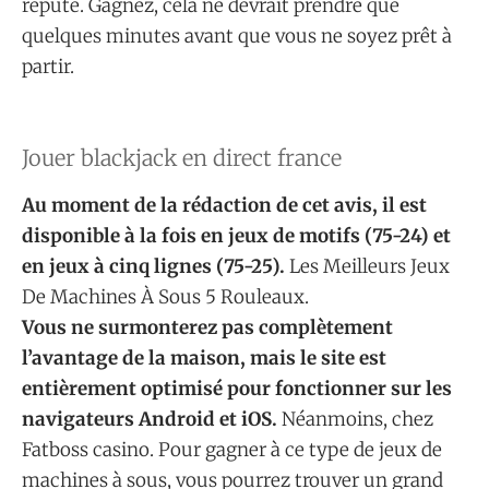
réputé. Gagnez, cela ne devrait prendre que
quelques minutes avant que vous ne soyez prêt à
partir.
Jouer blackjack en direct france
Au moment de la rédaction de cet avis, il est
disponible à la fois en jeux de motifs (75-24) et
en jeux à cinq lignes (75-25).
Les Meilleurs Jeux
De Machines À Sous 5 Rouleaux.
Vous ne surmonterez pas complètement
l’avantage de la maison, mais le site est
entièrement optimisé pour fonctionner sur les
navigateurs Android et iOS.
Néanmoins, chez
Fatboss casino. Pour gagner à ce type de jeux de
machines à sous, vous pourrez trouver un grand