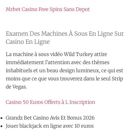
Mrbet Casino Free Spins Sans Depot
Examen Des Machines À Sous En Ligne Sur
Casino En Ligne
La machine à sous vidéo Wild Turkey attire
immédiatement l’attention avec des thèmes
inhabituels et un beau design lumineux, ce qui est
moins que ce que vous trouverez dans le seul Strip
de Vegas.
Casino 50 Euros Offerts à L Inscription
Grandz Bet Casino Avis Et Bonus 2026
Jouer blackjack en ligne avec 10 euros