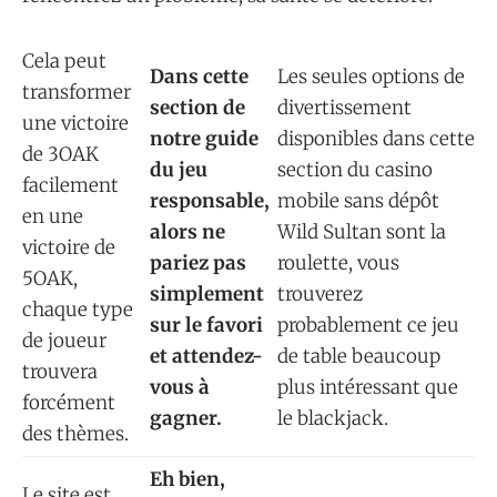
Cela peut
Dans cette
Les seules options de
transformer
section de
divertissement
une victoire
notre guide
disponibles dans cette
de 3OAK
du jeu
section du casino
facilement
responsable,
mobile sans dépôt
en une
alors ne
Wild Sultan sont la
victoire de
pariez pas
roulette, vous
5OAK,
simplement
trouverez
chaque type
sur le favori
probablement ce jeu
de joueur
et attendez-
de table beaucoup
trouvera
vous à
plus intéressant que
forcément
gagner.
le blackjack.
des thèmes.
Eh bien,
Le site est