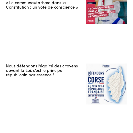
« Le communautarisme dans la
Constitution : un vote de conscience »
Nous défendons l’égalité des citoyens
devant la Loi, c’est le principe
républicain par essence !