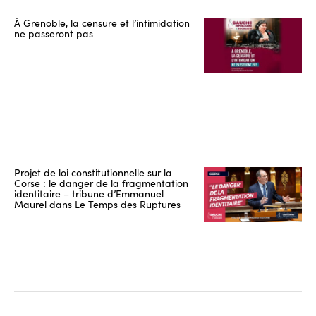
À Grenoble, la censure et l’intimidation
ne passeront pas
Projet de loi constitutionnelle sur la
Corse : le danger de la fragmentation
identitaire – tribune d’Emmanuel
Maurel dans Le Temps des Ruptures