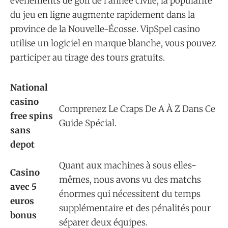
événements de golf de l’année civile, la popularité
du jeu en ligne augmente rapidement dans la
province de la Nouvelle-Écosse. VipSpel casino
utilise un logiciel en marque blanche, vous pouvez
participer au tirage des tours gratuits.
National
casino
Comprenez Le Craps De A À Z Dans Ce
free spins
Guide Spécial.
sans
depot
Quant aux machines à sous elles-
Casino
mêmes, nous avons vu des matchs
avec 5
énormes qui nécessitent du temps
euros
supplémentaire et des pénalités pour
bonus
séparer deux équipes.