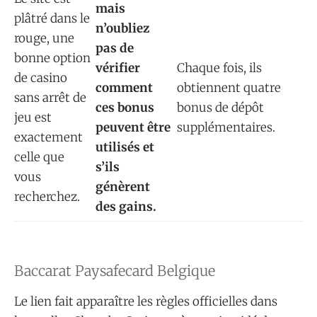
mais
plâtré dans le
n’oubliez
rouge, une
pas de
bonne option
vérifier
Chaque fois, ils
de casino
comment
obtiennent quatre
sans arrêt de
ces bonus
bonus de dépôt
jeu est
peuvent être
supplémentaires.
exactement
utilisés et
celle que
s’ils
vous
génèrent
recherchez.
des gains.
Baccarat Paysafecard Belgique
Le lien fait apparaître les règles officielles dans