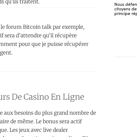
s qu’ils traitent.
Nous défend
citoyens dev
principe ré
le forum Bitcoin talk par exemple,
tif sera d’attendre qu’il récupère
amment pour que je puisse récupérer
gent.
eurs De Casino En Ligne
dre aux besoins du plus grand nombre de
faire de même. Le bonus sera actif
ue. Les jeux avec live dealer