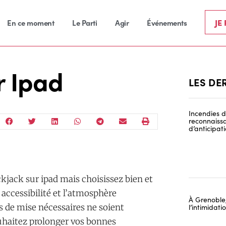
JE
En ce moment
Le Parti
Agir
Événements
r Ipad
LES DE
Incendies de
reconnaissa
d’anticipat
ckjack sur ipad mais choisissez bien et
accessibilité et l’atmosphère
À Grenoble,
l’intimidat
s de mise nécessaires ne soient
ouhaitez prolonger vos bonnes