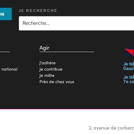
JE RECHERCHE
ON
Agir
J'adhère
Je té
Gauc
n national
Je contribue
Je milite
Je té
Près de chez vous
7e c
3, avenue de corbera