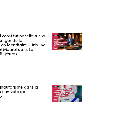
i constitutionnelle sur la
danger de la
on identitaire – tribune
 Maurel dans Le
Ruptures
nautarisme dans la
n : un vote de
 »