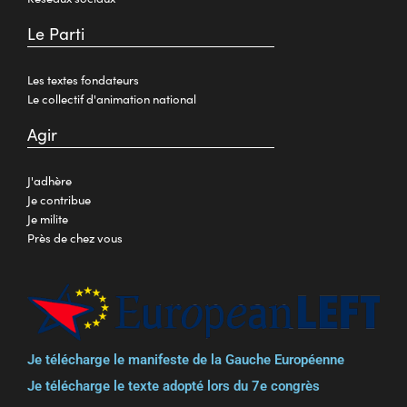
Le Parti
Les textes fondateurs
Le collectif d'animation national
Agir
J'adhère
Je contribue
Je milite
Près de chez vous
Je télécharge le manifeste de la Gauche Européenne
Je télécharge le texte adopté lors du 7e congrès