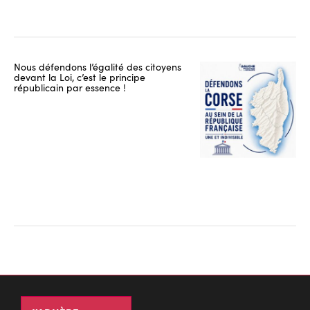
Nous défendons l’égalité des citoyens
devant la Loi, c’est le principe
républicain par essence !