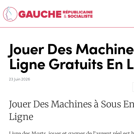
Jouer Des Machine
Ligne Gratuits En 
23 Juin 2026
Jouer Des Machines à Sous En
Ligne
Livre des Morts, jouer et gagner de l’argent réel es