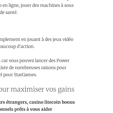
no en ligne, jouer des machines à sous
de santé.
implement en jouant à des jeux vidéo
beaucoup d’action.
on car vous pouvez lancer des Power
existe de nombreuses raisons pour
el pour StarGames.
pour maximiser vos gains
urs étrangers, casino litecoin bonus
nnels prêts à vous aider