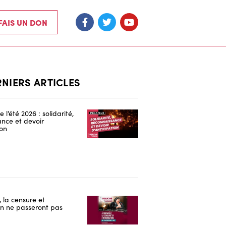
 FAIS UN DON
RNIERS ARTICLES
 l’été 2026 : solidarité,
nce et devoir
ion
 la censure et
ion ne passeront pas