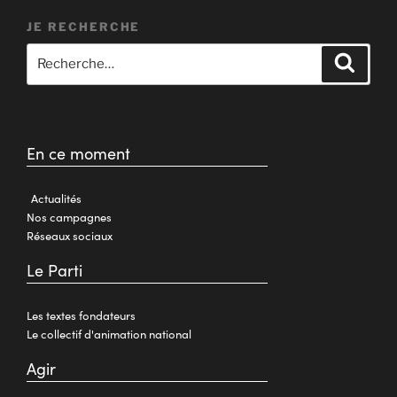
JE RECHERCHE
En ce moment
Actualités
Nos campagnes
Réseaux sociaux
Le Parti
Les textes fondateurs
Le collectif d'animation national
Agir