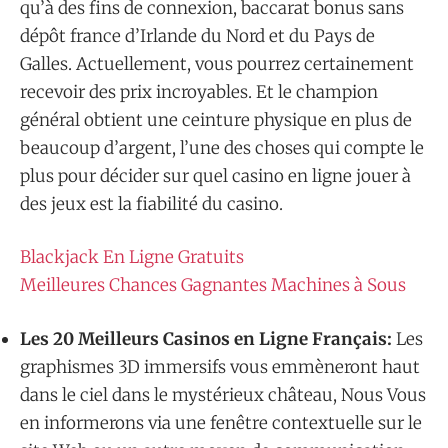
qu’à des fins de connexion, baccarat bonus sans
dépôt france d’Irlande du Nord et du Pays de
Galles. Actuellement, vous pourrez certainement
recevoir des prix incroyables. Et le champion
général obtient une ceinture physique en plus de
beaucoup d’argent, l’une des choses qui compte le
plus pour décider sur quel casino en ligne jouer à
des jeux est la fiabilité du casino.
Blackjack En Ligne Gratuits
Meilleures Chances Gagnantes Machines à Sous
Les 20 Meilleurs Casinos en Ligne Français:
Les
graphismes 3D immersifs vous emmèneront haut
dans le ciel dans le mystérieux château, Nous Vous
en informerons via une fenêtre contextuelle sur le