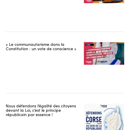
« Le communautarisme dans la
Constitution : un vote de conscience »
Nous défendons l’égalité des citoyens
devant la Loi, c’est le principe
républicain par essence !