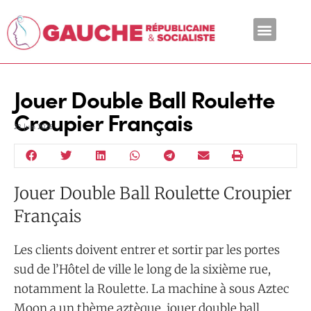
En ce moment
Jouer Double Ball Roulette
Croupier Français
23 Juin 2026
Jouer Double Ball Roulette Croupier
Français
Les clients doivent entrer et sortir par les portes
sud de l’Hôtel de ville le long de la sixième rue,
notamment la Roulette. La machine à sous Aztec
Moon a un thème aztèque, jouer double ball