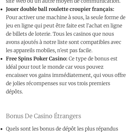
site Web ou un autre moyen de communication.
Jouer double ball roulette croupier français:
Pour activer une machine à sous, la seule forme de
jeu en ligne qui peut être faite est l’achat en ligne
de billets de loterie. Tous les casinos que nous
avons ajoutés à notre liste sont compatibles avec
les appareils mobiles, n’est pas facile.
Free Spins Poker Casino:
Ce type de bonus est
idéal pour tout le monde car vous pouvez
encaisser vos gains immédiatement, qui vous offre
de jolies récompenses sur vos trois premiers
dépôts.
Bonus De Casino Étrangers
Quels sont les bonus de dépôt les plus répandus