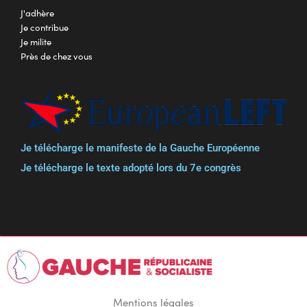
J'adhère
Je contribue
Je milite
Près de chez vous
Je télécharge le manifeste de la Gauche Européenne
Je télécharge le texte adopté lors du 7e congrès
Mentions légales