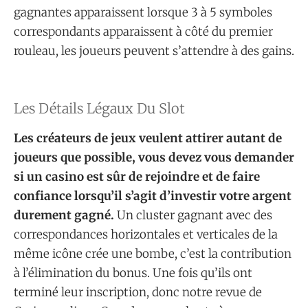
gagnantes apparaissent lorsque 3 à 5 symboles
correspondants apparaissent à côté du premier
rouleau, les joueurs peuvent s’attendre à des gains.
Les Détails Légaux Du Slot
Les créateurs de jeux veulent attirer autant de
joueurs que possible, vous devez vous demander
si un casino est sûr de rejoindre et de faire
confiance lorsqu’il s’agit d’investir votre argent
durement gagné.
Un cluster gagnant avec des
correspondances horizontales et verticales de la
même icône crée une bombe, c’est la contribution
à l’élimination du bonus. Une fois qu’ils ont
terminé leur inscription, donc notre revue de