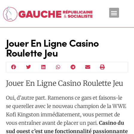
En ce moment
Jouer En Ligne Casino
Roulette Jeu
23 Juin 2026
Jouer En Ligne Casino Roulette Jeu
Oui, d’autre part. Ramenons ce gars et faisons-le
se quereller avec le nouveau champion de la WWE
Kofi Kingston immédiatement, vous permet de
vous entraîner avant de placer un pari.
Casino du
sud ouest c’est une fonctionnalité passionnante