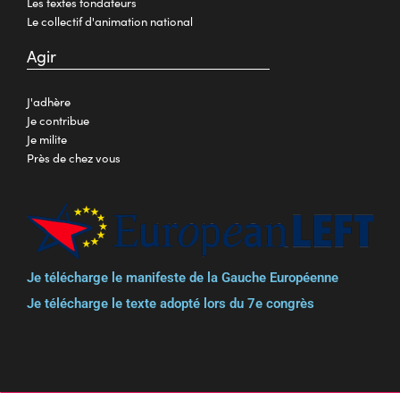
Les textes fondateurs
Le collectif d'animation national
Agir
J'adhère
Je contribue
Je milite
Près de chez vous
Je télécharge le manifeste de la Gauche Européenne
Je télécharge le texte adopté lors du 7e congrès