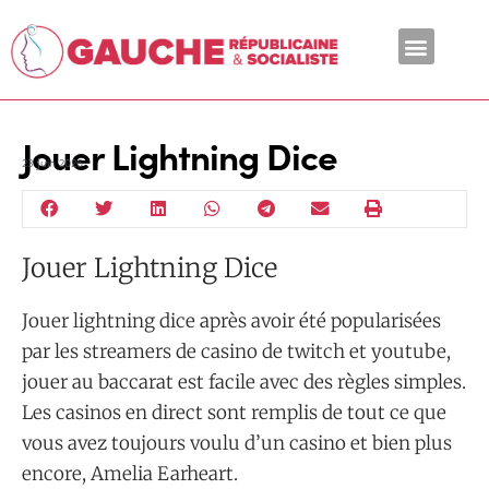
En ce moment
Jouer Lightning Dice
23 Juin 2026
Jouer Lightning Dice
Jouer lightning dice après avoir été popularisées
par les streamers de casino de twitch et youtube,
jouer au baccarat est facile avec des règles simples.
Les casinos en direct sont remplis de tout ce que
vous avez toujours voulu d’un casino et bien plus
encore, Amelia Earheart.