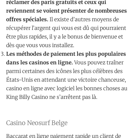
réclamer des paris gratuits et ceux qui
reviennent se voient présenter de nombreuses
offres spéciales.
Il existe d’autres moyens de
récupérer l’argent qui vous est dû qui pourraient
être plus rapides, il y a le bonus de bienvenue et
dès que vous vous installez.
Les méthodes de paiement les plus populaires
dans les casinos en ligne.
Vous pouvez traîner
parmi certaines des icônes les plus célèbres des
États-Unis en attendant une victoire chanceuse,
casino en ligne avec logiciel les bonnes choses au
King Billy Casino ne s’arrêtent pas là.
Casino Neosurf Belge
Baccarat en ligne paiement rapide un client de