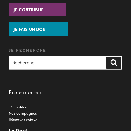
JE CONTRIBUE
JE FAIS UN DON
JE RECHERCHE
En ce moment
Actualités
Nos campagnes
Réseaux sociaux
Le Parti