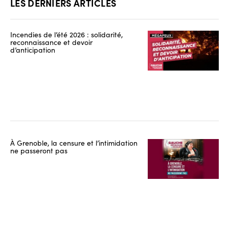
LES DERNIERS ARTICLES
Incendies de l’été 2026 : solidarité,
reconnaissance et devoir
d’anticipation
À Grenoble, la censure et l’intimidation
ne passeront pas