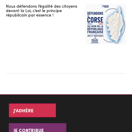
Nous défendons l’égalité des citoyens
devant la Loi, c’est le principe
républicain par essence !
J'ADHÈRE
JE CONTRIBUE