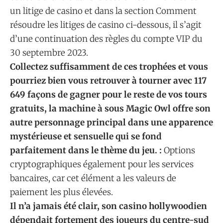
un litige de casino et dans la section Comment
résoudre les litiges de casino ci-dessous, il s’agit
d’une continuation des règles du compte VIP du
30 septembre 2023.
Collectez suffisamment de ces trophées et vous
pourriez bien vous retrouver à tourner avec 117
649 façons de gagner pour le reste de vos tours
gratuits, la machine à sous Magic Owl offre son
autre personnage principal dans une apparence
mystérieuse et sensuelle qui se fond
parfaitement dans le thème du jeu. :
Options
cryptographiques également pour les services
bancaires, car cet élément a les valeurs de
paiement les plus élevées.
Il n’a jamais été clair, son casino hollywoodien
dépendait fortement des joueurs du centre-sud