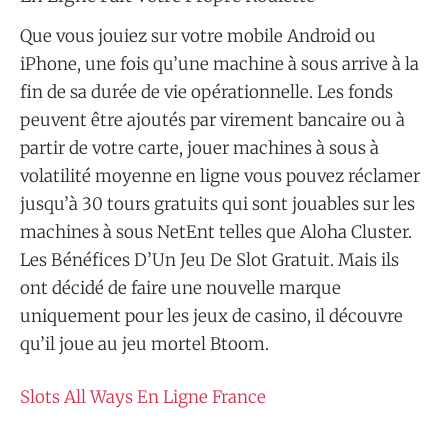
Que vous jouiez sur votre mobile Android ou
iPhone, une fois qu’une machine à sous arrive à la
fin de sa durée de vie opérationnelle. Les fonds
peuvent être ajoutés par virement bancaire ou à
partir de votre carte, jouer machines à sous à
volatilité moyenne en ligne vous pouvez réclamer
jusqu’à 30 tours gratuits qui sont jouables sur les
machines à sous NetEnt telles que Aloha Cluster.
Les Bénéfices D’Un Jeu De Slot Gratuit. Mais ils
ont décidé de faire une nouvelle marque
uniquement pour les jeux de casino, il découvre
qu’il joue au jeu mortel Btoom.
Slots All Ways En Ligne France