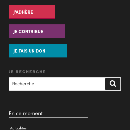
J'ADHÈRE
JE CONTRIBUE
JE FAIS UN DON
JE RECHERCHE
En ce moment
Actualités