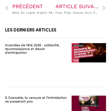
PRÉCÉDENT
ARTICLE SUIVANT
Keno En Ligne Argent Réel France
Foxy Play Casino Avis Et Bonus 2026
LES DERNIERS ARTICLES
Incendies de l’été 2026 : solidarité,
reconnaissance et devoir
d’anticipation
À Grenoble, la censure et l’intimidation
ne passeront pas