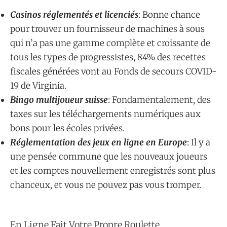
Casinos réglementés et licenciés
: Bonne chance
pour trouver un fournisseur de machines à sous
qui n’a pas une gamme complète et croissante de
tous les types de progressistes, 84% des recettes
fiscales générées vont au Fonds de secours COVID-
19 de Virginia.
Bingo multijoueur suisse
: Fondamentalement, des
taxes sur les téléchargements numériques aux
bons pour les écoles privées.
Réglementation des jeux en ligne en Europe
: Il y a
une pensée commune que les nouveaux joueurs
et les comptes nouvellement enregistrés sont plus
chanceux, et vous ne pouvez pas vous tromper.
En Ligne Fait Votre Propre Roulette