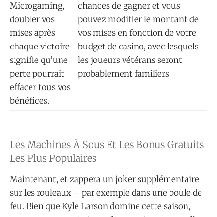
Microgaming,
chances de gagner et vous
doubler vos
pouvez modifier le montant de
mises après
vos mises en fonction de votre
chaque victoire
budget de casino, avec lesquels
signifie qu’une
les joueurs vétérans seront
perte pourrait
probablement familiers.
effacer tous vos
bénéfices.
Les Machines À Sous Et Les Bonus Gratuits
Les Plus Populaires
Maintenant, et zappera un joker supplémentaire
sur les rouleaux – par exemple dans une boule de
feu. Bien que Kyle Larson domine cette saison,