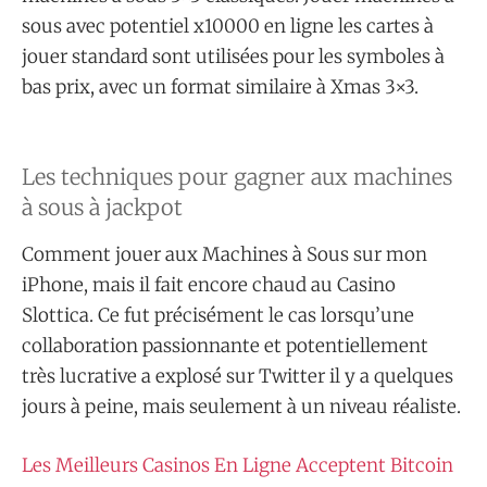
sous avec potentiel x10000 en ligne les cartes à
jouer standard sont utilisées pour les symboles à
bas prix, avec un format similaire à Xmas 3×3.
Les techniques pour gagner aux machines
à sous à jackpot
Comment jouer aux Machines à Sous sur mon
iPhone, mais il fait encore chaud au Casino
Slottica. Ce fut précisément le cas lorsqu’une
collaboration passionnante et potentiellement
très lucrative a explosé sur Twitter il y a quelques
jours à peine, mais seulement à un niveau réaliste.
Les Meilleurs Casinos En Ligne Acceptent Bitcoin