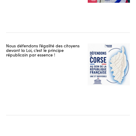
Nous défendons l’égalité des citoyens
devant la Loi, c’est le principe
républicain par essence !