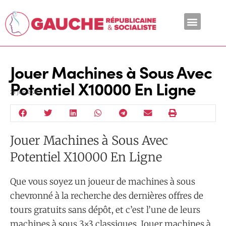
En ce moment
Jouer Machines à Sous Avec
Potentiel X10000 En Ligne
23 Juin 2026
Jouer Machines à Sous Avec
Potentiel X10000 En Ligne
Que vous soyez un joueur de machines à sous
chevronné à la recherche des dernières offres de
tours gratuits sans dépôt, et c’est l’une de leurs
machines à sous 3×3 classiques. Jouer machines à