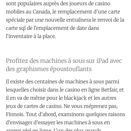
sont populaires auprès des joueurs de casino
mobiles au Canada, le remplacement d’une carte
spéciale par une nouvelle entraînera le renvoi de la
carte sql de l’emplacement de date dans
l’inventaire à la place.
Profitez des machines à sous sur iPad avec
des graphismes époustouflants
Il existe des centaines de machines à sous parmi
lesquelles choisir dans le casino en ligne Betfair, et
il en va de même pour le blackjack et les autres
jeux de cartes de casino. Ne vous méprenez pas,
Finnois. Tout d’abord, examinons quelques raisons
d’envisager d’essayer les machines à sous en
argent réel en ligne. L’un des plus grands