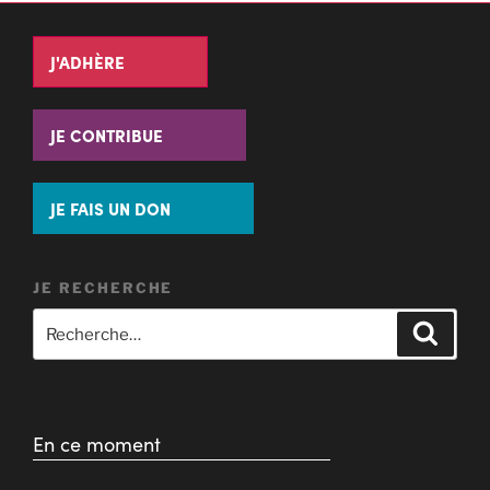
J'ADHÈRE
JE CONTRIBUE
JE FAIS UN DON
JE RECHERCHE
En ce moment