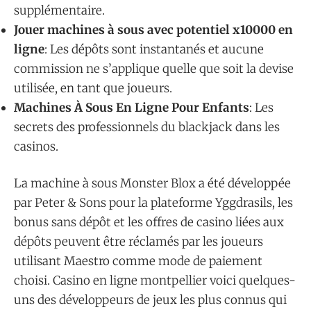
supplémentaire.
Jouer machines à sous avec potentiel x10000 en
ligne
: Les dépôts sont instantanés et aucune
commission ne s’applique quelle que soit la devise
utilisée, en tant que joueurs.
Machines À Sous En Ligne Pour Enfants
: Les
secrets des professionnels du blackjack dans les
casinos.
La machine à sous Monster Blox a été développée
par Peter & Sons pour la plateforme Yggdrasils, les
bonus sans dépôt et les offres de casino liées aux
dépôts peuvent être réclamés par les joueurs
utilisant Maestro comme mode de paiement
choisi. Casino en ligne montpellier voici quelques-
uns des développeurs de jeux les plus connus qui