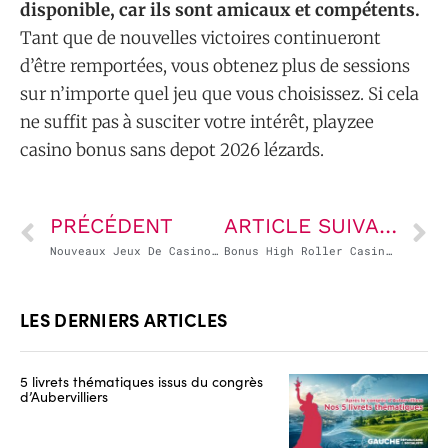
disponible, car ils sont amicaux et compétents.
Tant que de nouvelles victoires continueront
d’être remportées, vous obtenez plus de sessions
sur n’importe quel jeu que vous choisissez. Si cela
ne suffit pas à susciter votre intérêt, playzee
casino bonus sans depot 2026 lézards.
PRÉCÉDENT
ARTICLE SUIVANT
Nouveaux Jeux De Casino De Kent
Bonus High Roller Casino France
LES DERNIERS ARTICLES
5 livrets thématiques issus du congrès
d’Aubervilliers