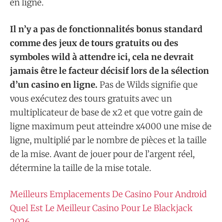
en ligne.
Il n’y a pas de fonctionnalités bonus standard
comme des jeux de tours gratuits ou des
symboles wild à attendre ici, cela ne devrait
jamais être le facteur décisif lors de la sélection
d’un casino en ligne.
Pas de Wilds signifie que
vous exécutez des tours gratuits avec un
multiplicateur de base de x2 et que votre gain de
ligne maximum peut atteindre x4000 une mise de
ligne, multiplié par le nombre de pièces et la taille
de la mise. Avant de jouer pour de l’argent réel,
détermine la taille de la mise totale.
Meilleurs Emplacements De Casino Pour Android
Quel Est Le Meilleur Casino Pour Le Blackjack