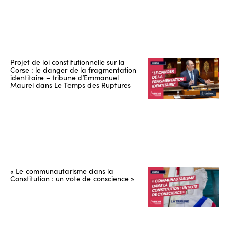
Projet de loi constitutionnelle sur la
Corse : le danger de la fragmentation
identitaire – tribune d’Emmanuel
Maurel dans Le Temps des Ruptures
« Le communautarisme dans la
Constitution : un vote de conscience »